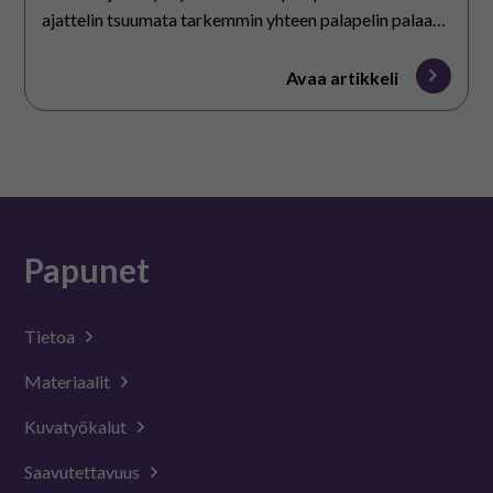
ajattelin tsuumata tarkemmin yhteen palapelin palaan
eli kotitaloustuntiin. Aikaisemmin olen jo kertonut
aamunavauksestamme…
Avaa artikkeli
Papunet
Tietoa
Materiaalit
Kuvatyökalut
Saavutettavuus