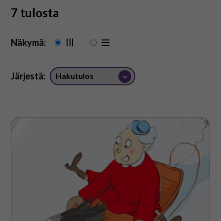
På svenska
7 tulosta
In English
Näkymä:
Järjestä:
Pikku
Tätösen
joulu