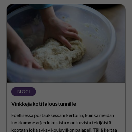
Vinkkejä
kotitaloustunnille
BLOGI
Vinkkejä kotitaloustunnille
Edellisessä postauksessani kertoilin, kuinka meidän
luokkamme arjen lukuisista muuttuvista tekijöistä
kootaan joka syksy kouluviikon palapeli. Tällä kertaa