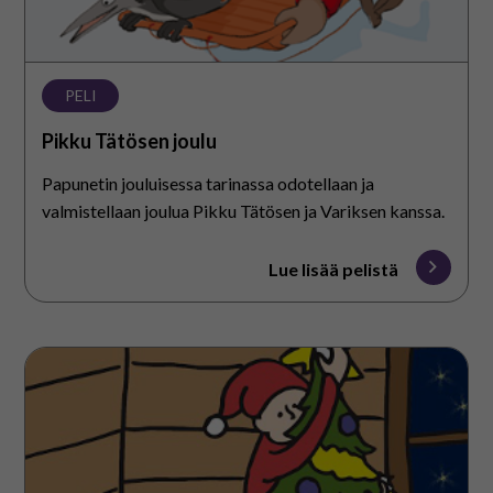
PELI
Pikku Tätösen joulu
Papunetin jouluisessa tarinassa odotellaan ja
valmistellaan joulua Pikku Tätösen ja Variksen kanssa.
Lue lisää pelistä
Joulupukin
pajassa