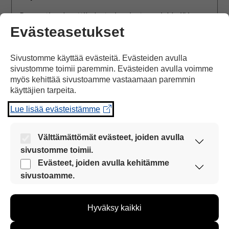
Papunetin adventtikalenterissa jaetaan vinkkejä ja
tekemistä joulun odotukseen. Tältä sivulta löydät
Evästeasetukset
kalenterin kaikki luukut.
Sivustomme käyttää evästeitä. Evästeiden avulla
Lue lisää
sivustomme toimii paremmin. Evästeiden avulla voimme
myös kehittää sivustoamme vastaamaan paremmin
käyttäjien tarpeita.
Viittomakansio
Lue lisää evästeistämme
tukiviittomisen
harjoitteluun
Välttämättömät evästeet, joiden avulla
sivustomme toimii.
Nämä evästeet ovat aina käytössä, jotta
Evästeet, joiden avulla kehitämme
sivustoamme voi käyttää sujuvasti ja turvallisesti.
sivustoamme.
Näiden evästeiden avulla keräämme tietoa, miten
sivustoamme käytetään. Tiedon avulla voimme
Hyväksy kaikki
kehittää sivustoamme vastaamaan paremmin
käyttäjien tarpeita. Tietoa kerätään esimerkiksi