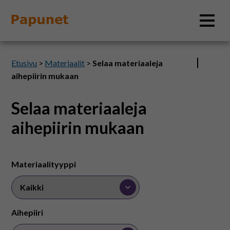
Hae
Etusivu
>
Materiaalit
>
Selaa materiaaleja
aihepiirin mukaan
Selaa materiaaleja
Tietoa
aihepiirin mukaan
Materiaalit
Materiaalityyppi
Kuvatyökalut
Saavutettavuus
Aihepiiri