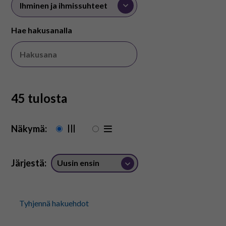
På svenska
Hae hakusanalla
In English
45 tulosta
Näkymä:
Järjestä:
Tyhjennä hakuehdot