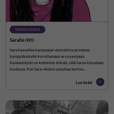
VERKKOKIRJA
Saralle riitti
Sara haaveilee kampaajan ammatista ja menee
kymppiluokalle korottamaan arvosanojaan.
Koulunkäynti on kuitenkin ikävää, sillä Saraa kiusataan
koulussa. Kun Sara vihdoin uskaltaa kertoa
kiusaamisesta, hän huomaa, että hänen ympärillään on
monia välittäviä ihmisiä.
Lue lisää
Julkisuuden
henkilöitä