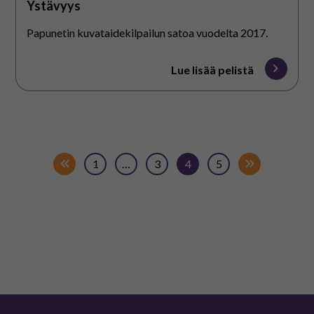
Ystävyys
Papunetin kuvataidekilpailun satoa vuodelta 2017.
Lue lisää pelistä
1
…
3
4
5