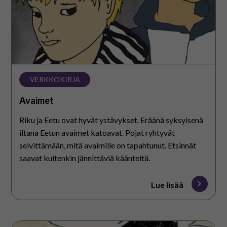
VERKKOKIRJA
Avaimet
Riku ja Eetu ovat hyvät ystävykset. Eräänä syksyisenä
iltana Eetun avaimet katoavat. Pojat ryhtyvät
selvittämään, mitä avaimille on tapahtunut. Etsinnät
saavat kuitenkin jännittäviä käänteitä.
Lue lisää
Leirikoulurakas