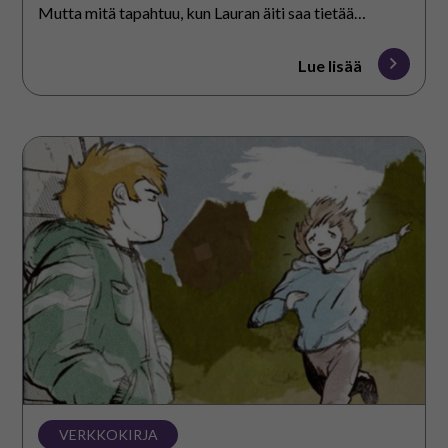
Mutta mitä tapahtuu, kun Lauran äiti saa tietää
bileistä?
Lue lisää
Aleksin
lauantai
VERKKOKIRJA