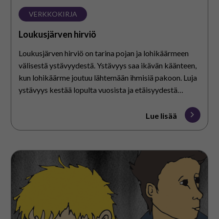
VERKKOKIRJA
Loukusjärven hirviö
Loukusjärven hirviö on tarina pojan ja lohikäärmeen
välisestä ystävyydestä. Ystävyys saa ikävän käänteen,
kun lohikäärme joutuu lähtemään ihmisiä pakoon. Luja
ystävyys kestää lopulta vuosista ja etäisyydestä
huolimatta.
Lue lisää
Avaimet