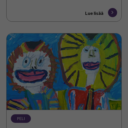
Lue lisää
Ystävyys
PELI