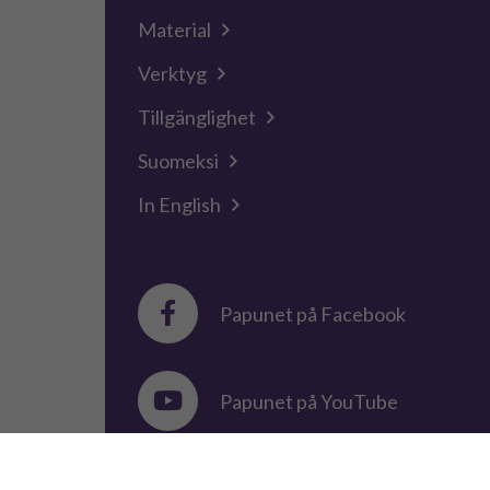
Material
Verktyg
Tillgänglighet
Suomeksi
In English
Papunet på Facebook
Papunet på YouTube