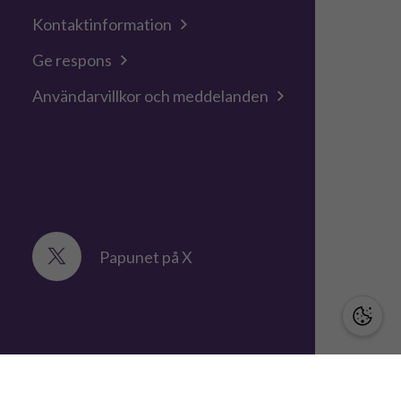
Kontaktinformation
Ge respons
Användarvillkor och meddelanden
Papunet på X