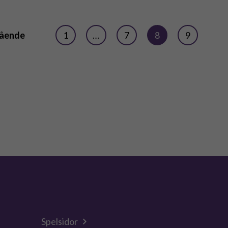
ående
1
…
7
8
9
Spelsidor