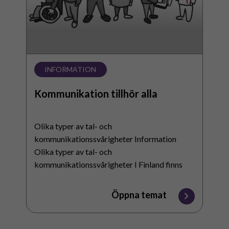
INFORMATION
Kommunikation tillhör alla
Olika typer av tal- och
kommunikationssvårigheter Information
Olika typer av tal- och
kommunikationssvårigheter I Finland finns
det tiotusentals personer som kan höra, men
som inte kan tala eller som…
Öppna temat