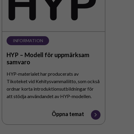
samvaro
INFORMATION
HYP – Modell för uppmärksam
samvaro
HYP-materialet har producerats av
Tikoteket vid Kehitysvammaliitto, som också
ordnar korta introduktionsutbildningar för
att stödja användandet av HYP-modellen.
HYP är förkortning från finskans Huomioivaa
Yhdessäoloa Päivittäin. Vad är HYP-
Öppna temat
modellen?…