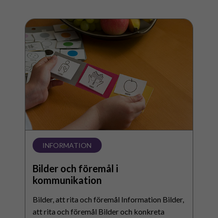
Bilder
och
föremål
i
kommunikation
INFORMATION
Bilder och föremål i
kommunikation
Bilder, att rita och föremål Information Bilder,
att rita och föremål Bilder och konkreta