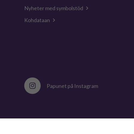
Nyheter med symbolstöd
Kohdataan
Papunet på Instagram