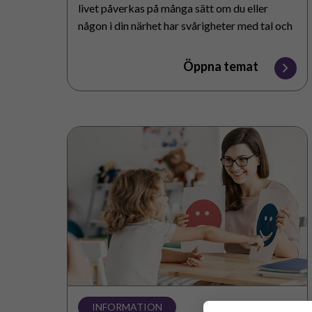
livet påverkas på många sätt om du eller
någon i din närhet har svårigheter med tal och
kommunikation. Förutom stöd…
Öppna temat
Möjligheter
och
metoder
för
samspel
INFORMATION