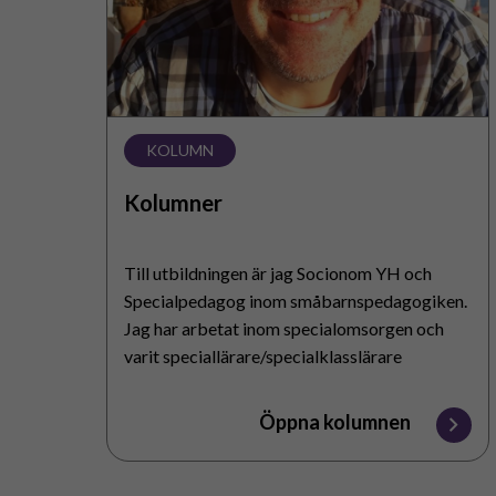
KOLUMN
Kolumner
Till utbildningen är jag Socionom YH och
Specialpedagog inom småbarnspedagogiken.
Jag har arbetat inom specialomsorgen och
varit speciallärare/specialklasslärare
sammanlagt nästan 15 år. Till Folkhälsan kom
jag år 2010 och…
Öppna kolumnen