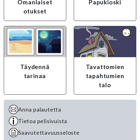
Omanlaiset
Papukioski
otukset
Täydennä
Tavattomien
tarinaa
tapahtumien
talo
Anna palautetta
Tietoa pelisivuista
Saavutettavuusseloste