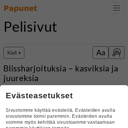
Pelisivut
Kieli
Vaihda isot k
Näytä
Blissharjoituksia – kasviksia ja
juureksia
Evästeasetukset
Pelin kuvaus
Pelin tarkoituksena on tukea bliss-symbolien
Sivustomme käyttää evästeitä. Evästeiden avulla
oppimista. Pelissä valitaan kuudesta vaihtoehdosta
sivustomme toimii paremmin. Evästeiden avulla
kuvaa tarkoittava symboli.
voimme myös kehittää sivustoamme vastaamaan