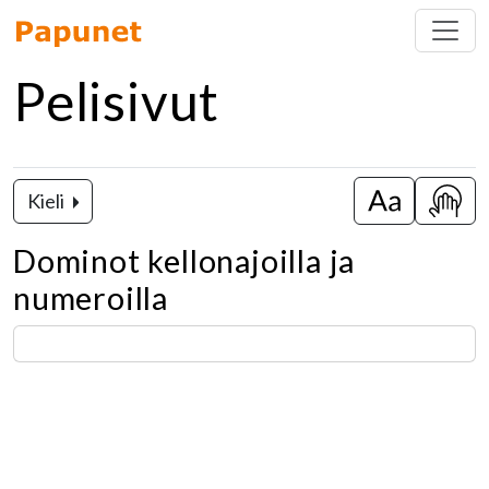
Pelisivut
Kieli
Vaihda isot k
Näytä
Dominot kellonajoilla ja
numeroilla