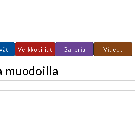
vät
Verkkokirjat
Galleria
Videot
a muodoilla