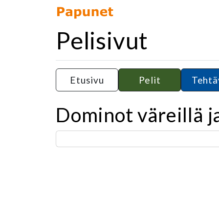
Pelisivut
Etusivu
Pelit
Tehtä
Dominot väreillä j