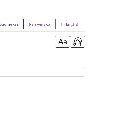
Suomeksi
På svenska
In English
Vaihda isot kirjaimet / pie
Näytä pelit, jotka 