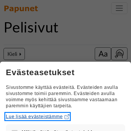
Pelisivut
Kieli
Vaihda isot k
Näytä
Eetun joulumatka
Evästeasetukset
Sivustomme käyttää evästeitä. Evästeiden avulla
sivustomme toimii paremmin. Evästeiden avulla
voimme myös kehittää sivustoamme vastaamaan
paremmin käyttäjien tarpeita.
Lue lisää evästeistämme