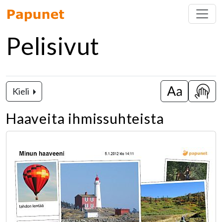
Pelisivut
Kieli
Vaihda isot k
Näytä
Haaveita ihmissuhteista