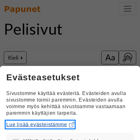
Pelisivut
Kieli
Vaihda isot k
Näytä
Joulupukin pajassa
Evästeasetukset
Sivustomme käyttää evästeitä. Evästeiden avulla
sivustomme toimii paremmin. Evästeiden avulla
voimme myös kehittää sivustoamme vastaamaan
paremmin käyttäjien tarpeita.
Lue lisää evästeistämme