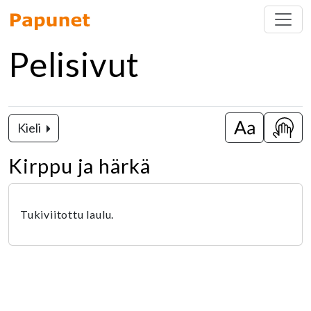
Pelisivut
Kieli
Vaihda isot k
Näytä
Kirppu ja härkä
Tukiviitottu laulu.