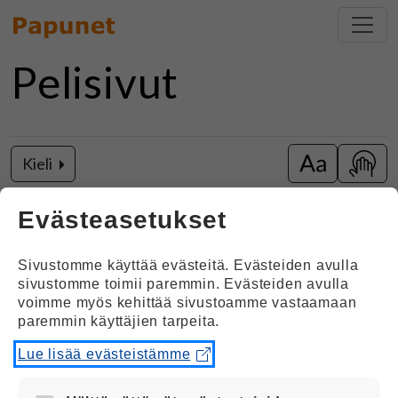
Pelisivut
Kieli
Vaihda isot k
Näytä
Kuutamo
Evästeasetukset
Sivustomme käyttää evästeitä. Evästeiden avulla
Opinnäytetyö 2021
sivustomme toimii paremmin. Evästeiden avulla
voimme myös kehittää sivustoamme vastaamaan
Tulkki (AMK), Viittomakieli ja tulkkaus Diakonia-
paremmin käyttäjien tarpeita.
ammattikorkeakoulu, Turku
Lue lisää evästeistämme
Katriina Kuusisto G45VTK ja Tiia Matikka
G43VTK