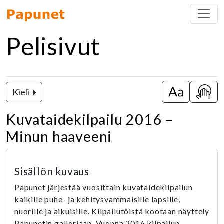
Pelisivut
Kieli
Vaihda isot k
Näytä
Kuvataidekilpailu 2016 –
Minun haaveeni
Sisällön kuvaus
Papunet järjestää vuosittain kuvataidekilpailun
kaikille puhe- ja kehitysvammaisille lapsille,
nuorille ja aikuisille. Kilpailutöistä kootaan näyttely
Papunetin galleriaan. Vuonna 2016 kilpailun