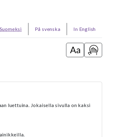
Suomeksi
På svenska
In English
Vaihda isot kirjaimet / pie
Näytä pelit, jotka 
an luettuina. Jokaisella sivulla on kaksi
ainikkeilla.