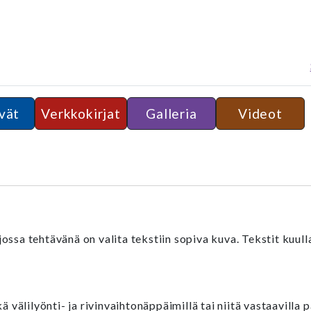
vät
Verkkokirjat
Galleria
Videot
ssa tehtävänä on valita tekstiin sopiva kuva. Tekstit kuulla
ä välilyönti- ja rivinvaihtonäppäimillä tai niitä vastaavilla p