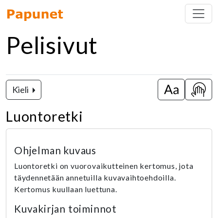
Pelisivut
Kieli
Vaihda isot k
Näytä
Luontoretki
Ohjelman kuvaus
Luontoretki on vuorovaikutteinen kertomus, jota
täydennetään annetuilla kuvavaihtoehdoilla.
Kertomus kuullaan luettuna.
Kuvakirjan toiminnot