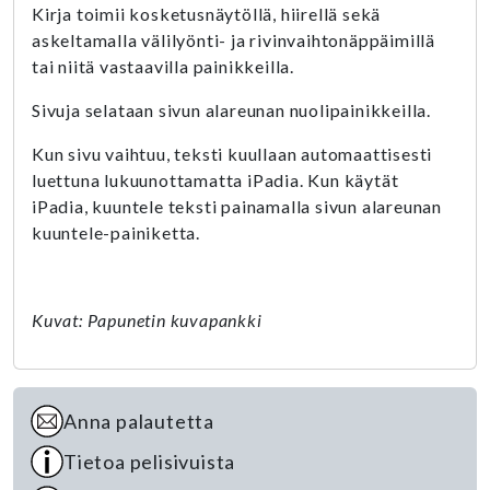
Kirja toimii kosketusnäytöllä, hiirellä sekä
askeltamalla välilyönti- ja rivinvaihtonäppäimillä
tai niitä vastaavilla painikkeilla.
Sivuja selataan sivun alareunan nuolipainikkeilla.
Kun sivu vaihtuu, teksti kuullaan automaattisesti
luettuna lukuunottamatta iPadia. Kun käytät
iPadia, kuuntele teksti painamalla sivun alareunan
kuuntele-painiketta.
Kuvat: Papunetin kuvapankki
Anna palautetta
Tietoa pelisivuista