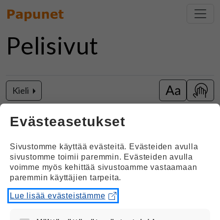
Pelisivut
Kieli
Vaihda isot k
Näytä
Musavisa
Evästeasetukset
Sivustomme käyttää evästeitä. Evästeiden avulla
sivustomme toimii paremmin. Evästeiden avulla
voimme myös kehittää sivustoamme vastaamaan
paremmin käyttäjien tarpeita.
Lue lisää evästeistämme