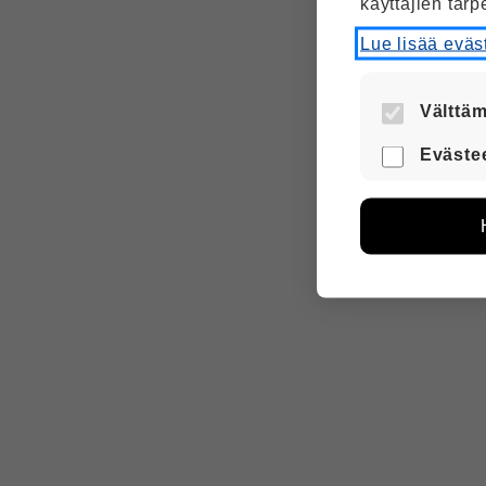
käyttäjien tarp
Lue lisää evä
Välttäm
Nämä evästee
Eväste
turvallisesti.
Näiden eväs
avulla voim
Tietoa kerät
sivuilla lii
voi yhdistää
Voit valita,