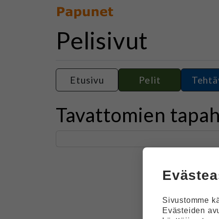
Pelisivut
Etusivu
Pelit
Tehtä
Tavattomien tapah
Evästea
Sivustomme käy
Evästeiden av