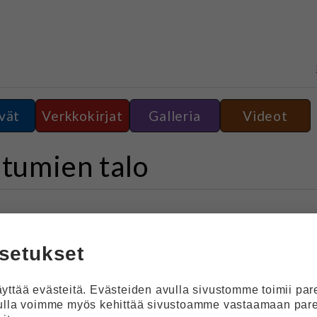
vät
Verkkokirjat
Galleria
Videot
tumien talo
setukset
ttää evästeitä. Evästeiden avulla sivustomme toimii pa
ulla voimme myös kehittää sivustoamme vastaamaan pa