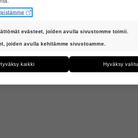
eita.
steistämme
ättömät evästeet, joiden avulla sivustomme toimii.
t ovat aina käytössä, jotta sivustoamme voi käyttää suju
et, joiden avulla kehitämme sivustoamme.
teiden avulla keräämme tietoa, miten sivustoamme käyte
me kehittää sivustoamme vastaamaan paremmin käyttäjien
Hyväksy kaikki
Hyväksy valitu
ään esimerkiksi kävijämääristä ja siitä, mitä sivuja käytet
kutaan. Emme kuitenkaan kerää henkilötietoja kuten nimiä, 
 yksittäiseen käyttäjään.
 hyväksytkö näiden evästeiden käytön.