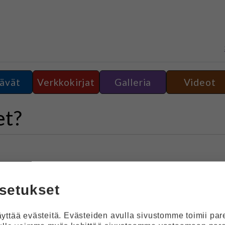
ävät
Verkkokirjat
Galleria
Videot
et?
setukset
ttää evästeitä. Evästeiden avulla sivustomme toimii pa
nnistatko tunteet? -tehtävässä harjoitellaan tunnetilojen t