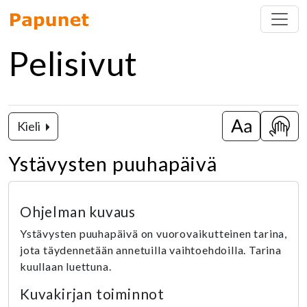
Pelisivut
Kieli
Vaihda isot k
Näytä
Ystävysten puuhapäivä
Ohjelman kuvaus
Ystävysten puuhapäivä on vuorovaikutteinen tarina,
jota täydennetään annetuilla vaihtoehdoilla. Tarina
kuullaan luettuna.
Kuvakirjan toiminnot