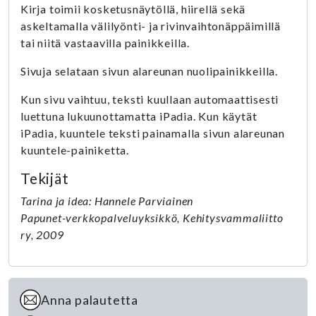
Kirja toimii kosketusnäytöllä, hiirellä sekä
askeltamalla välilyönti- ja rivinvaihtonäppäimillä
tai niitä vastaavilla painikkeilla.
Sivuja selataan sivun alareunan nuolipainikkeilla.
Kun sivu vaihtuu, teksti kuullaan automaattisesti
luettuna lukuunottamatta iPadia. Kun käytät
iPadia, kuuntele teksti painamalla sivun alareunan
kuuntele-painiketta.
Tekijät
Tarina ja idea: Hannele Parviainen
Papunet-verkkopalveluyksikkö, Kehitysvammaliitto
ry, 2009
Anna palautetta