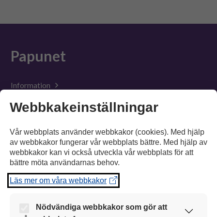
Suomeksi
In English
Papunet
Information
Webbkakeinställningar
Material
Verktyg
Vår webbplats använder webbkakor (cookies). Med hjälp
av webbkakor fungerar vår webbplats bättre. Med hjälp av
Tillgänglighet
webbkakor kan vi också utveckla vår webbplats för att
bättre möta användarnas behov.
Suomeksi
Läs mer om våra webbkakor
In English
Nödvändiga webbkakor som gör att