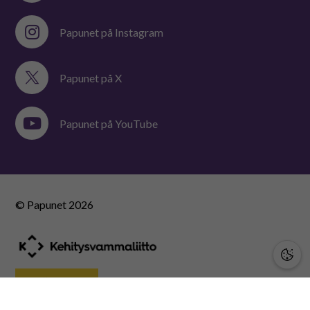
Papunet på Instagram
Papunet på X
Papunet på YouTube
© Papunet
2026
STÖD OSS