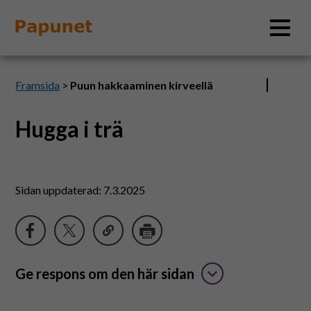
Sök
Framsida
>
Puun hakkaaminen kirveellä
Hugga i trä
Information
Material
Sidan uppdaterad: 7.3.2025
Bildverktyg
Tillgänglighet
Ge respons om den här sidan