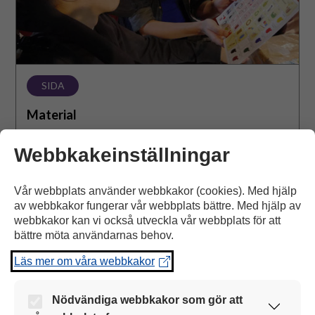
SIDA
Material
På den här sidan har vi samlat allt material från
Webbkakeinställningar
Papunet. Du kan till exempel hitta material om olika
ämnen med bildstöd, stödtecken och blisstecken samt
Vår webbplats använder webbkakor (cookies). Med hjälp
en ljudbank.
av webbkakor fungerar vår webbplats bättre. Med hjälp av
webbkakor kan vi också utveckla vår webbplats för att
Öppna sidan
bättre möta användarnas behov.
Läs mer om våra webbkakor
Nödvändiga webbkakor som gör att
Bildverktyg