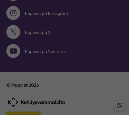
Papunet på Instagram
Papunet på X
Papunet på YouTube
© Papunet
2026
STÖD OSS