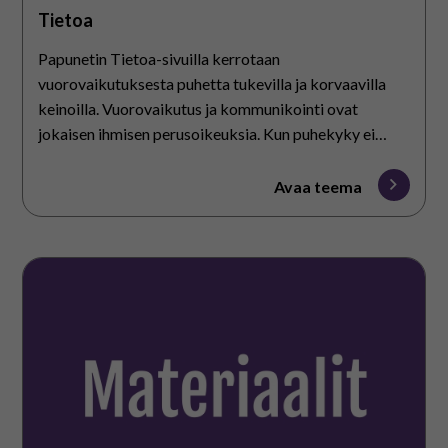
Tietoa
Papunetin Tietoa-sivuilla kerrotaan
vuorovaikutuksesta puhetta tukevilla ja korvaavilla
keinoilla. Vuorovaikutus ja kommunikointi ovat
jokaisen ihmisen perusoikeuksia. Kun puhekyky ei
kehity tai se menetetään, vuorovaikutus on
mahdollista sanattomasti sekä puhetta tukevilla ja
Avaa teema
korvaavilla keinoilla.
Materiaalit