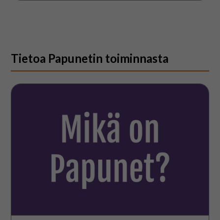
Tietoa Papunetin toiminnasta
Mikä
on
Papunet?