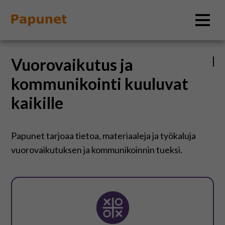
Vuorovaikutus ja
Hae
kommunikointi kuuluvat
kaikille
Tietoa
Materiaalit
Papunet tarjoaa tietoa, materiaaleja ja työkaluja
vuorovaikutuksen ja kommunikoinnin tueksi.
Kuvatyökalut
Saavutettavuus