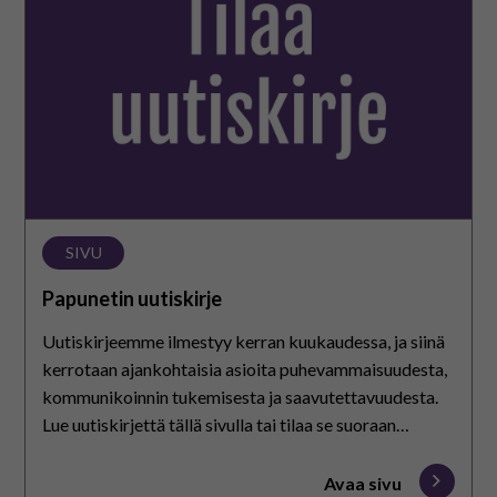
SIVU
Papunetin uutiskirje
Uutiskirjeemme ilmestyy kerran kuukaudessa, ja siinä
kerrotaan ajankohtaisia asioita puhevammaisuudesta,
kommunikoinnin tukemisesta ja saavutettavuudesta.
Lue uutiskirjettä tällä sivulla tai tilaa se suoraan
sähköpostiisi Creamailerista. Tutustu myös
uutiskirjeen tietosuojaselosteeseen.
Avaa sivu