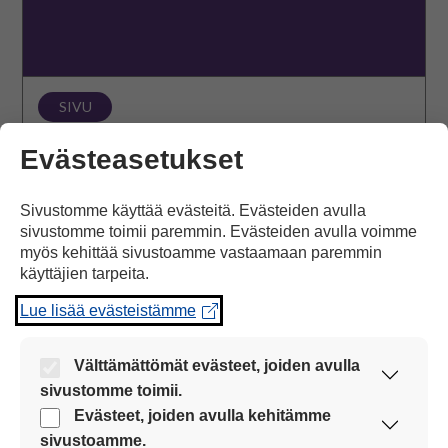
SIVU
Materiaalit
Evästeasetukset
Papunetissä on paljon valmiita tulostettavia
Sivustomme käyttää evästeitä. Evästeiden avulla
materiaaleja eri kommunikointikeinoilla sekä pelejä
sivustomme toimii paremmin. Evästeiden avulla voimme
yhteisiin vuorovaikutushetkiin.
myös kehittää sivustoamme vastaamaan paremmin
käyttäjien tarpeita.
Avaa sivu
Lue lisää evästeistämme
Välttämättömät evästeet, joiden avulla
Kuvatyökalut
sivustomme toimii.
Nämä evästeet ovat aina käytössä, jotta
Evästeet, joiden avulla kehitämme
sivustoamme voi käyttää sujuvasti ja turvallisesti.
sivustoamme.