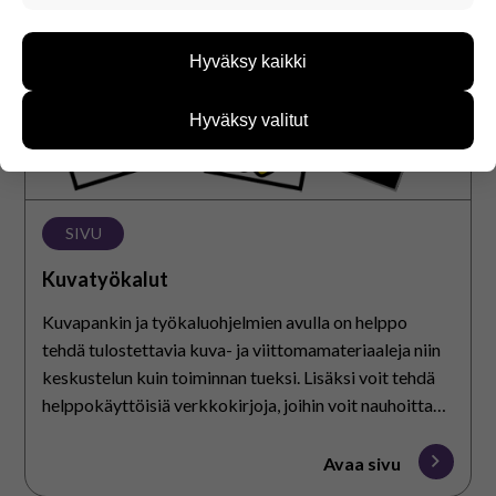
Näiden evästeiden avulla keräämme tietoa, miten
sivustoamme käytetään. Tiedon avulla voimme
Hyväksy kaikki
kehittää sivustoamme vastaamaan paremmin
käyttäjien tarpeita. Tietoa kerätään esimerkiksi
kävijämääristä ja siitä, mitä sivuja käytetään ja
Hyväksy valitut
miten sivuilla liikutaan. Emme kuitenkaan kerää
henkilötietoja kuten nimiä, eikä tietoja voi yhdistää
yksittäiseen käyttäjään.
Voit valita, hyväksytkö näiden evästeiden käytön.
SIVU
Kuvatyökalut
Kuvapankin ja työkaluohjelmien avulla on helppo
tehdä tulostettavia kuva- ja viittomamateriaaleja niin
keskustelun kuin toiminnan tueksi. Lisäksi voit tehdä
helppokäyttöisiä verkkokirjoja, joihin voit nauhoittaa
ääntä ja lisätä myös videoita. Käytössäsi ovat kaikki
Papunetin kuvapankin kuvat. Työkaluissa voi käyttää
Avaa sivu
myös kuvia omalta laitteelta.