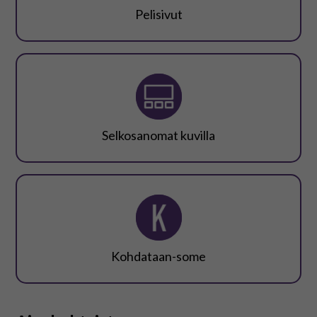
På svenska
Pelisivut
In English
Selkosanomat kuvilla
Kohdataan-some