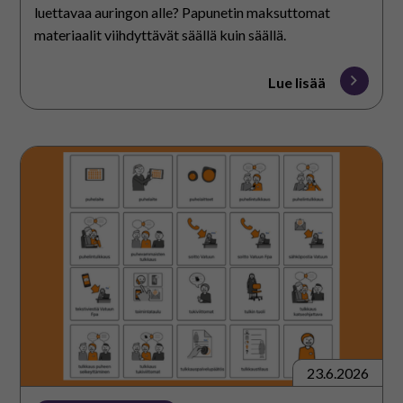
luettavaa auringon alle? Papunetin maksuttomat
materiaalit viihdyttävät säällä kuin säällä.
Lue lisää
Uusia
kuvia
puhevammaisten
tulkkauksesta
23.6.2026