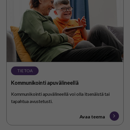
På svenska
In English
TIETOA
Kommunikointi apuvälineellä
Kommunikointi apuvälineellä voi olla itsenäistä tai
tapahtua avustetusti.
Avaa teema