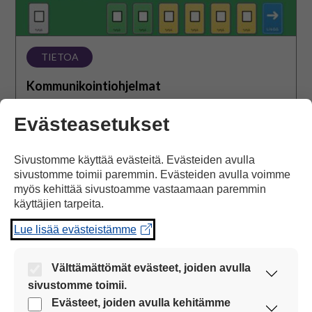
TIETOA
Kommunikointiohjelmat
Tietoa kommunikointiohjelmista ja niiden
Evästeasetukset
ominaisuuksista.
Sivustomme käyttää evästeitä. Evästeiden avulla
Avaa teema
sivustomme toimii paremmin. Evästeiden avulla voimme
myös kehittää sivustoamme vastaamaan paremmin
käyttäjien tarpeita.
Lue lisää evästeistämme
Apuvälineiden
helppokäyttöisyys
ja
Välttämättömät evästeet, joiden avulla
ohjaintavat
sivustomme toimii.
Nämä evästeet ovat aina käytössä, jotta
Evästeet, joiden avulla kehitämme