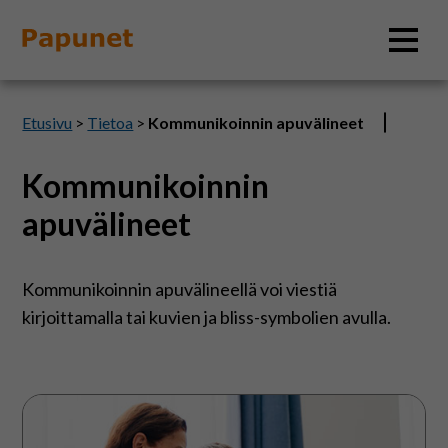
Hae
Etusivu
>
Tietoa
>
Kommunikoinnin apuvälineet
Kommunikoinnin
Tietoa
apuvälineet
Materiaalit
Kommunikoinnin apuvälineellä voi viestiä
kirjoittamalla tai kuvien ja bliss-symbolien avulla.
Kuvatyökalut
Saavutettavuus
Kommunikointi
apuvälineellä