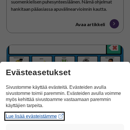
suomenkielisen puhesynteesiäänen. Nämä ohjelmat
hankitaan pääasiassa apuvälinearvioinnin kautta.
Avaa artikkeli
Kommunikointiohjelmat
tableteille
Evästeasetukset
Sivustomme käyttää evästeitä. Evästeiden avulla
sivustomme toimii paremmin. Evästeiden avulla voimme
myös kehittää sivustoamme vastaamaan paremmin
käyttäjien tarpeita.
Lue lisää evästeistämme