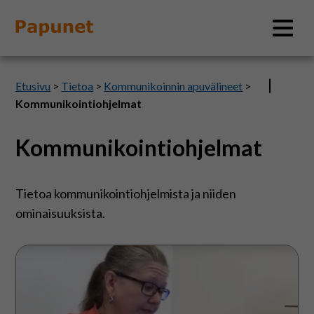
Hae
Etusivu
>
Tietoa
>
Kommunikoinnin apuvälineet
>
Kommunikointiohjelmat
Kommunikointiohjelmat
Tietoa
Materiaalit
Tietoa kommunikointiohjelmista ja niiden
ominaisuuksista.
Kuvatyökalut
Kommunikointiohjelmat
Saavutettavuus
ovat
monipuolisia
apuvälineitä