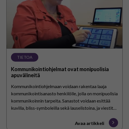
På svenska
In English
TIETOA
Kommunikointiohjelmat ovat monipuolisia
apuvälineitä
Kommunikointiohjelmaan voidaan rakentaa laaja
kommunikointisanasto henkilölle, jolla on monipuolisia
kommunikoinnin tarpeita. Sanastot voidaan esittää
kuvilla, bliss-symboleilla sekä lauselistoina, ja viestit
voi toistaa puhesynteesin lukemina.
Avaa artikkeli