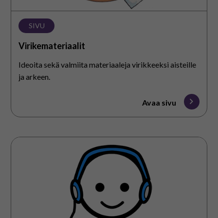
SIVU
Virikemateriaalit
Ideoita sekä valmiita materiaaleja virikkeeksi aisteille
ja arkeen.
Avaa sivu
Äänipankki