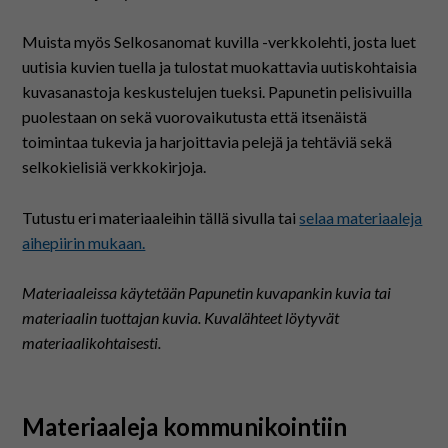
På svenska
Muista myös Selkosanomat kuvilla -verkkolehti, josta luet
In English
uutisia kuvien tuella ja tulostat muokattavia uutiskohtaisia
kuvasanastoja keskustelujen tueksi. Papunetin pelisivuilla
puolestaan on sekä vuorovaikutusta että itsenäistä
toimintaa tukevia ja harjoittavia pelejä ja tehtäviä sekä
selkokielisiä verkkokirjoja.
Tutustu eri materiaaleihin tällä sivulla tai
selaa materiaaleja
aihepiirin mukaan.
Materiaaleissa käytetään Papunetin kuvapankin kuvia tai
materiaalin tuottajan kuvia. Kuvalähteet löytyvät
materiaalikohtaisesti.
Materiaaleja kommunikointiin