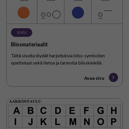
SIVU
Blissmateriaalit
Tältä sivulta löydät harjoituksia bliss-symbolien
opetteluun sekä tietoa ja tarinoita blisskielellä.
Avaa sivu
Kirjaimet
ja
sanalistat