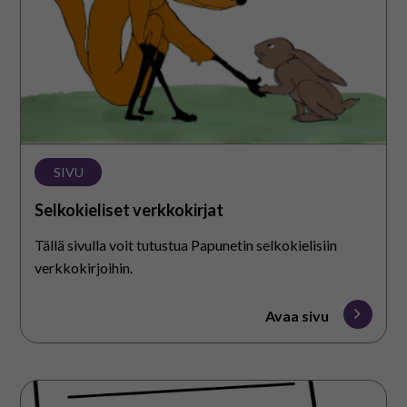
SIVU
Selkokieliset verkkokirjat
Tällä sivulla voit tutustua Papunetin selkokielisiin
verkkokirjoihin.
Avaa sivu
Uutisia