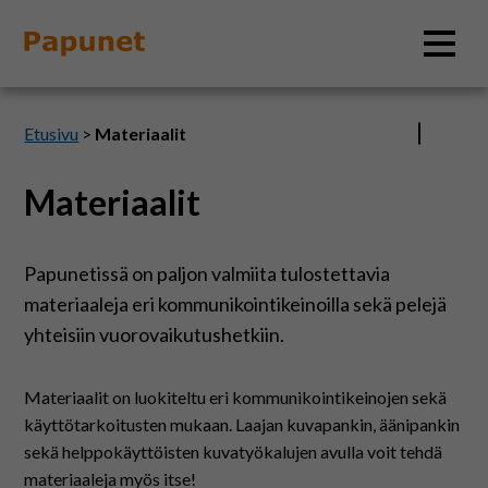
Hae
Etusivu
>
Materiaalit
Materiaalit
Tietoa
Papunetissä on paljon valmiita tulostettavia
Materiaalit
materiaaleja eri kommunikointikeinoilla sekä pelejä
yhteisiin vuorovaikutushetkiin.
Kuvatyökalut
Materiaalit on luokiteltu eri kommunikointikeinojen sekä
Saavutettavuus
käyttötarkoitusten mukaan. Laajan kuvapankin, äänipankin
sekä helppokäyttöisten kuvatyökalujen avulla voit tehdä
materiaaleja myös itse!