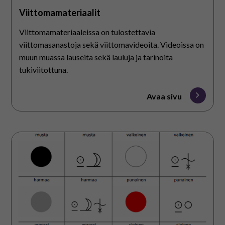
Viittomamateriaalit
Viittomamateriaaleissa on tulostettavia
viittomasanastoja sekä viittomavideoita. Videoissa on
muun muassa lauseita sekä lauluja ja tarinoita
tukiviitottuna.
Avaa sivu
Blissmateriaalit