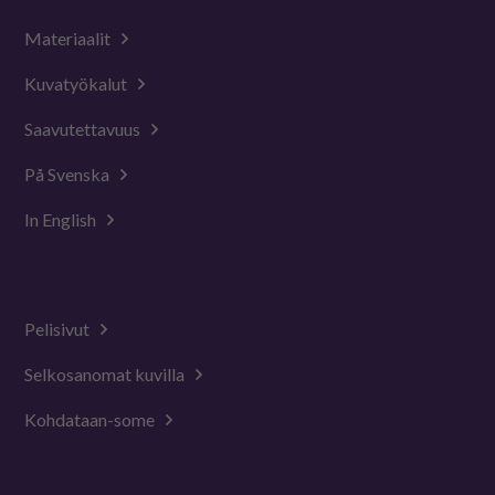
Materiaalit
Kuvatyökalut
Saavutettavuus
På Svenska
In English
Pelisivut
Selkosanomat kuvilla
Kohdataan-some