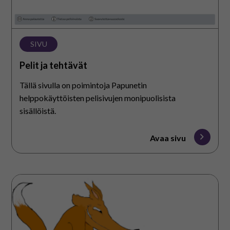
SIVU
Pelit ja tehtävät
Tällä sivulla on poimintoja Papunetin
helppokäyttöisten pelisivujen monipuolisista
sisällöistä.
Avaa sivu
Selkokieliset
verkkokirjat