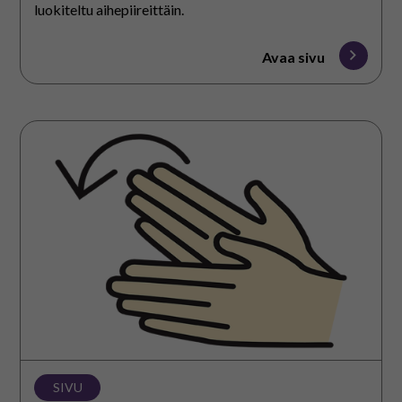
luokiteltu aihepiireittäin.
Avaa sivu
Viittomamateriaalit
SIVU