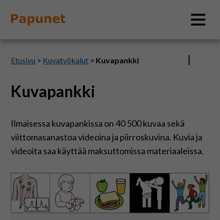
Hae
Etusivu
>
Kuvatyökalut
>
Kuvapankki
Kuvapankki
Tietoa
Ilmaisessa kuvapankissa on 40 500 kuvaa sekä
Materiaalit
viittomasanastoa videoina ja piirroskuvina. Kuvia ja
videoita saa käyttää maksuttomissa materiaaleissa.
Kuvatyökalut
Saavutettavuus