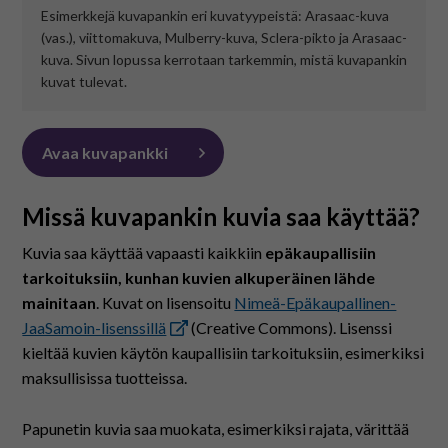
På svenska
Esimerkkejä kuvapankin eri kuvatyypeistä: Arasaac-kuva
(vas.), viittomakuva, Mulberry-kuva, Sclera-pikto ja Arasaac-
kuva. Sivun lopussa kerrotaan tarkemmin, mistä kuvapankin
In English
kuvat tulevat.
Avaa kuvapankki
Missä kuvapankin kuvia saa käyttää?
Kuvia saa käyttää vapaasti kaikkiin
epäkaupallisiin
tarkoituksiin, kunhan kuvien alkuperäinen lähde
mainitaan
. Kuvat on lisensoitu
Nimeä-Epäkaupallinen-
JaaSamoin-lisenssillä
(Creative Commons). Lisenssi
kieltää kuvien käytön kaupallisiin tarkoituksiin, esimerkiksi
maksullisissa tuotteissa.
Papunetin kuvia saa muokata, esimerkiksi rajata, värittää