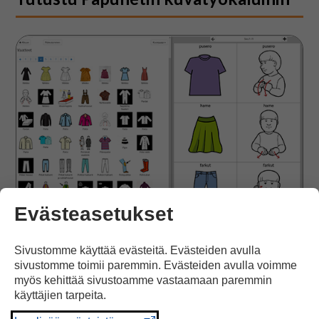
Kuvatyökalu
Evästeasetukset
SIVU
Sivustomme käyttää evästeitä. Evästeiden avulla
sivustomme toimii paremmin. Evästeiden avulla voimme
Kuvatyökalu
myös kehittää sivustoamme vastaamaan paremmin
käyttäjien tarpeita.
Kuvatyökalulla on helppo tehdä tulostettavia