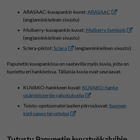
ARASAAC-kuvapankin kuvat:
ARASAAC
(englanninkielinen sivusto)
Mulberry-kuvapankin kuvat:
Mulberry Symbols
(englanninkielinen sivusto)
Sclera-piktot:
Sclera
(englanninkielinen sivusto)
Papunetin kuvapankissa on saatavilla myös kuvia, joita on
tuotettu eri hankkeissa. Tällaisia kuvia ovat seuraavat.
KUVAKO-hankkeen kuvat:
KUVAKO-hanke
sisäministeriön rahoituksella
Toisto-opetusmateriaalien piirroskuvat:
Suomen
kieli sanoo tervetuloa
Tutustu Papunetin kuvatyökaluihin