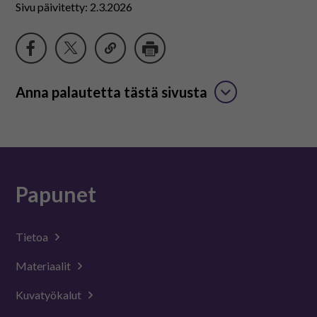
Sivu päivitetty: 2.3.2026
Anna palautetta tästä sivusta
Papunet
Tietoa
Materiaalit
Kuvatyökalut