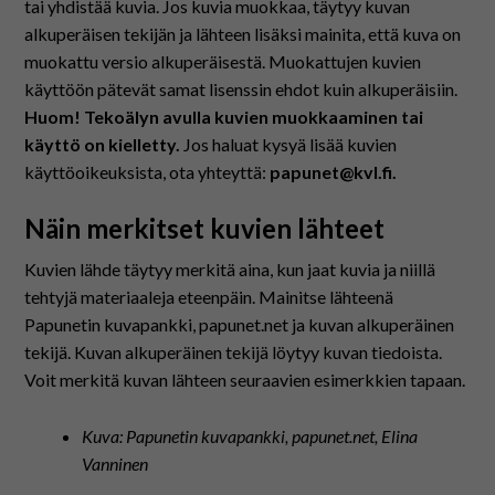
tai yhdistää kuvia. Jos kuvia muokkaa, täytyy kuvan
alkuperäisen tekijän ja lähteen lisäksi mainita, että kuva on
muokattu versio alkuperäisestä. Muokattujen kuvien
käyttöön pätevät samat lisenssin ehdot kuin alkuperäisiin.
Huom! Tekoälyn avulla kuvien muokkaaminen tai
käyttö on kielletty.
Jos haluat kysyä lisää kuvien
käyttöoikeuksista, ota yhteyttä:
papunet@kvl.fi.
Näin merkitset kuvien lähteet
Kuvien lähde täytyy merkitä aina, kun jaat kuvia ja niillä
tehtyjä materiaaleja eteenpäin. Mainitse lähteenä
Papunetin kuvapankki, papunet.net ja kuvan alkuperäinen
tekijä. Kuvan alkuperäinen tekijä löytyy kuvan tiedoista.
Voit merkitä kuvan lähteen seuraavien esimerkkien tapaan.
Kuva: Papunetin kuvapankki, papunet.net, Elina
Vanninen