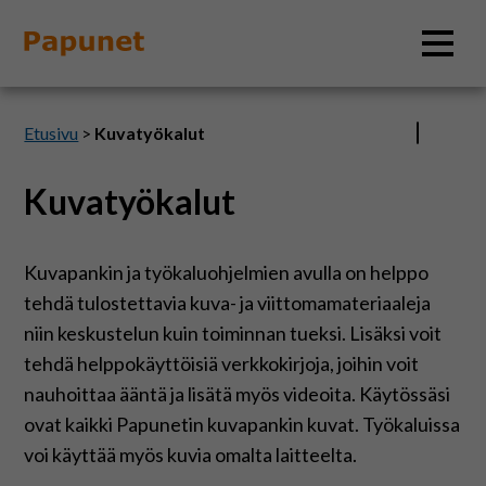
Hae
Etusivu
>
Kuvatyökalut
Kuvatyökalut
Tietoa
Kuvapankin ja työkaluohjelmien avulla on helppo
Materiaalit
tehdä tulostettavia kuva- ja viittomamateriaaleja
niin keskustelun kuin toiminnan tueksi. Lisäksi voit
Kuvatyökalut
tehdä helppokäyttöisiä verkkokirjoja, joihin voit
nauhoittaa ääntä ja lisätä myös videoita. Käytössäsi
Saavutettavuus
ovat kaikki Papunetin kuvapankin kuvat. Työkaluissa
voi käyttää myös kuvia omalta laitteelta.