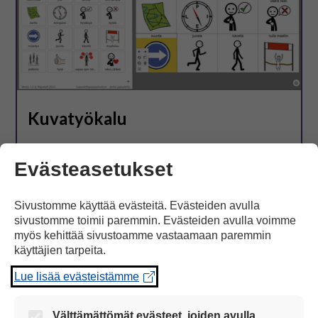
Kuvatyökalu
Kuvatyökalulla on helppo tehdä ja tulostaa
Evästeasetukset
ruudukkopohjaisia kuvastoja. Kuvapankin kuvien
lisäksi kuvatyökaluun voi tuoda kuvia omalta
Sivustomme käyttää evästeitä. Evästeiden avulla
laitteelta. Työkalu toimii tietokoneen lisäksi tabletilla
sivustomme toimii paremmin. Evästeiden avulla voimme
ja älypuhelimessa.
myös kehittää sivustoamme vastaamaan paremmin
käyttäjien tarpeita.
Avaa kuvatyökalu
Lue lisää evästeistämme
Ohjeet kuvatyökalun käyttöön
Välttämättömät evästeet, joiden avulla