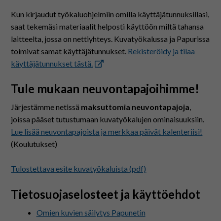
På svenska
Kun kirjaudut työkaluohjelmiin omilla käyttäjätunnuksillasi,
saat tekemäsi materiaalit helposti käyttöön miltä tahansa
In English
laitteelta, jossa on nettiyhteys. Kuvatyökalussa ja Papurissa
toimivat samat käyttäjätunnukset.
Rekisteröidy ja tilaa
käyttäjätunnukset tästä.
Tule mukaan neuvontapajoihimme!
Järjestämme netissä
maksuttomia neuvontapajoja
,
joissa pääset tutustumaan kuvatyökalujen ominaisuuksiin.
Lue lisää neuvontapajoista ja merkkaa päivät kalenteriisi!
(Koulutukset)
Tulostettava esite kuvatyökaluista (pdf)
Tietosuojaselosteet ja käyttöehdot
Omien kuvien säilytys Papunetin