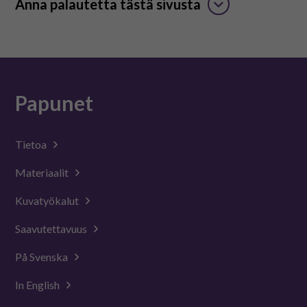
Anna palautetta tästä sivusta
Papunet
Tietoa
Materiaalit
Kuvatyökalut
Saavutettavuus
På Svenska
In English