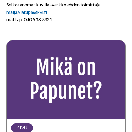
Selkosanomat kuvilla -verkkolehden toimittaja
maija.ylatupa@kvl.fi
matkap. 040 533 7321
Mikä
on
Papunet?
SIVU