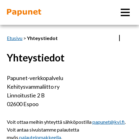
Hae
Etusivu
>
Yhteystiedot
Yhteystiedot
Tietoa
Papunet-verkkopalvelu
Materiaalit
Kehitysvammaliitto ry
Linnoitustie 2 B
Kuvatyökalut
02600 Espoo
Saavutettavuus
Voit ottaa meihin yhteyttä sähköpostilla
papunet@kvl.fi
.
Voit antaa sivuistamme palautetta
myös
palautelomakkeella
.