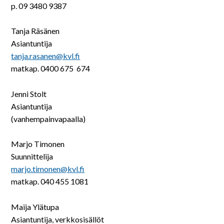
p. 09 3480 9387
Tanja Räsänen
Asiantuntija
tanja.rasanen@kvl.fi
matkap. 0400 675 674
Jenni Stolt
Asiantuntija
(vanhempainvapaalla)
Marjo Timonen
Suunnittelija
marjo.timonen@kvl.fi
matkap. 040 455 1081
Maija Ylätupa
Asiantuntija, verkkosisällöt