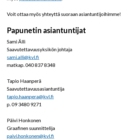
På svenska
Voit ottaa myös yhteyttä suoraan asiantuntijoihimme!
In English
Papunetin asiantuntijat
Sami Älli
Saavutettavuusyksikön johtaja
sami.alli@kvl.fi
matkap. 040 837 8348
Tapio Haanperä
Saavutettavuusasiantuntija
tapio.haanpera@kvl.fi
p. 09 3480 9271
Päivi Honkonen
Graafinen suunnittelija
paivi.honkonen@kvl.fi