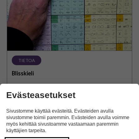
TIETOA
Blisskieli
Tietoa blisskielestä ja materiaaleja bliss-symboleilla.
Evästeasetukset
Avaa teema
Sivustomme käyttää evästeitä. Evästeiden avulla
sivustomme toimii paremmin. Evästeiden avulla voimme
myös kehittää sivustoamme vastaamaan paremmin
käyttäjien tarpeita.
Selkokieli