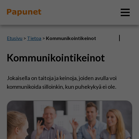
Hae
Etusivu
>
Tietoa
>
Kommunikointikeinot
Kommunikointikeinot
Tietoa
Jokaisella on taitoja ja keinoja, joiden avulla voi
Materiaalit
kommunikoida silloinkin, kun puhekykyä ei ole.
Kuvatyökalut
Tukiviittomat
Saavutettavuus