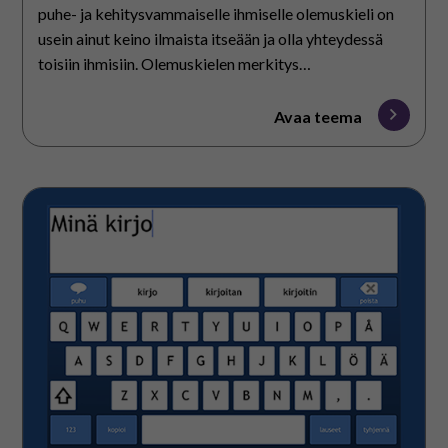
puhe- ja kehitysvammaiselle ihmiselle olemuskieli on
usein ainut keino ilmaista itseään ja olla yhteydessä
toisiin ihmisiin. Olemuskielen merkitys
vuorovaikutuksessa korostuu myös silloin, kun
puhekyky ja kielelliset taidot ovat heikentyneet
Avaa teema
esimerkiksi vaikean aivovamman tai pitkälle edenneen
muistisairauden takia.
Kirjoittaminen