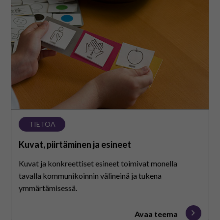
piirtäminen
ja
esineet
TIETOA
Kuvat, piirtäminen ja esineet
Kuvat ja konkreettiset esineet toimivat monella
tavalla kommunikoinnin välineinä ja tukena
ymmärtämisessä.
Avaa teema