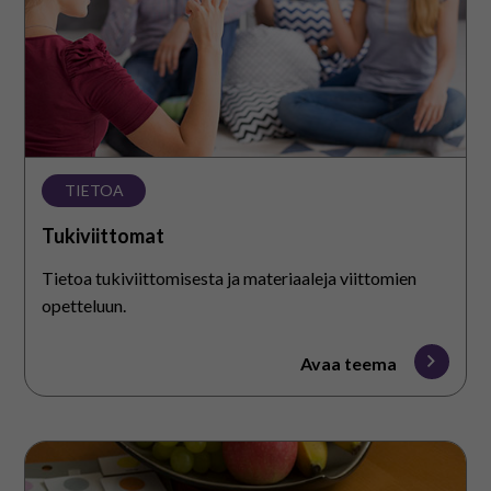
På svenska
In English
TIETOA
Tukiviittomat
Tietoa tukiviittomisesta ja materiaaleja viittomien
opetteluun.
Avaa teema
Kuvat,