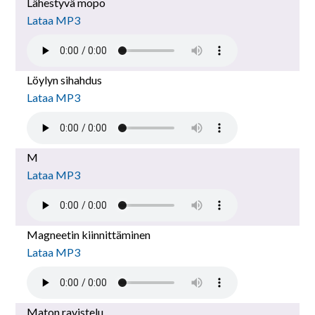
Lähestyvä mopo
Lataa MP3
Löylyn sihahdus
Lataa MP3
M
Lataa MP3
Magneetin kiinnittäminen
Lataa MP3
Maton ravistelu