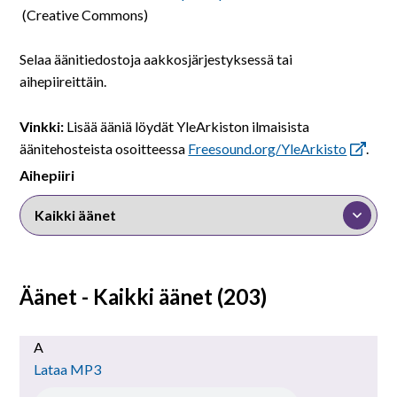
På svenska
(Creative Commons)
In English
Selaa äänitiedostoja aakkosjärjestyksessä tai
aihepiireittäin.
Vinkki:
Lisää ääniä löydät YleArkiston ilmaisista
äänitehosteista osoitteessa
Freesound.org/YleArkisto
.
Aihepiiri
Äänet - Kaikki äänet (203)
A
Lataa MP3