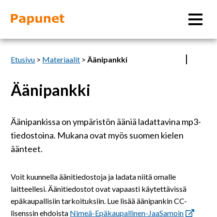
Hae
Etusivu
>
Materiaalit
>
Äänipankki
Äänipankki
Tietoa
Äänipankissa on ympäristön ääniä ladattavina mp3-
Materiaalit
tiedostoina. Mukana ovat myös suomen kielen
äänteet.
Kuvatyökalut
Voit kuunnella äänitiedostoja ja ladata niitä omalle
Saavutettavuus
laitteellesi. Äänitiedostot ovat vapaasti käytettävissä
epäkaupallisiin tarkoituksiin. Lue lisää äänipankin CC-
lisenssin ehdoista
Nimeä-Epäkaupallinen-JaaSamoin