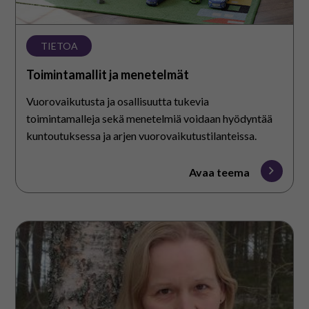
TIETOA
Toimintamallit ja menetelmät
Vuorovaikutusta ja osallisuutta tukevia
toimintamalleja sekä menetelmiä voidaan hyödyntää
kuntoutuksessa ja arjen vuorovaikutustilanteissa.
Avaa teema
Koulupolut-
blogi