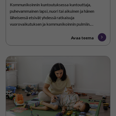
Kommunikoinnin kuntoutuksessa kuntouttaja,
puhevammainen lapsi, nuori tai aikuinen ja hänen
läheisensä etsivät yhdessä ratkaisuja
vuorovaikutuksen ja kommunikoinnin pulmiin.
Kuntoutus toteutuu pääosin arjen hetkissä.
Avaa teema
Toimintamallit
ja
menetelmät