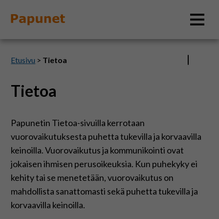
Hae
Etusivu
>
Tietoa
Tietoa
Tietoa
Papunetin Tietoa-sivuilla kerrotaan
Materiaalit
vuorovaikutuksesta puhetta tukevilla ja korvaavilla
keinoilla. Vuorovaikutus ja kommunikointi ovat
Kuvatyökalut
jokaisen ihmisen perusoikeuksia. Kun puhekyky ei
kehity tai se menetetään, vuorovaikutus on
Saavutettavuus
mahdollista sanattomasti sekä puhetta tukevilla ja
korvaavilla keinoilla.