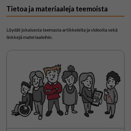
På svenska
Tietoa ja materiaaleja teemoista
In English
Löydät jokaisesta teemasta artikkeleita ja videoita sekä
linkkejä materiaaleihin.
Kommunikointi
kuuluu
kaikille