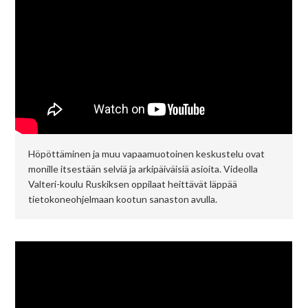
På svenska
In English
Höpöttäminen ja muu vapaamuotoinen keskustelu ovat
monille itsestään selviä ja arkipäiväisiä asioita. Videolla
Valteri-koulu Ruskiksen oppilaat heittävät läppää
tietokoneohjelmaan kootun sanaston avulla.