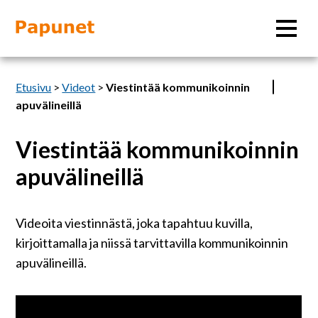
Hae
Etusivu
>
Videot
>
Viestintää kommunikoinnin
apuvälineillä
Viestintää kommunikoinnin
Tietoa
apuvälineillä
Materiaalit
Videoita viestinnästä, joka tapahtuu kuvilla,
Kuvatyökalut
kirjoittamalla ja niissä tarvittavilla kommunikoinnin
apuvälineillä.
Saavutettavuus