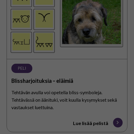
eläimiä
PELI
Blissharjoituksia – eläimiä
Tehtävän avulla voi opetella bliss-symboleja.
Tehtävässä on äänituki, voit kuulla kysymykset sekä
vastaukset luettuina.
Lue lisää pelistä