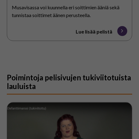
Musavisassa voi kuunnella eri soittimien ääniä sekä
tunnistaa soittimet äänen perusteella.
Lue lisää pelistä
Poimintoja pelisivujen tukiviitotuista
lauluista
Elefanttimarssi