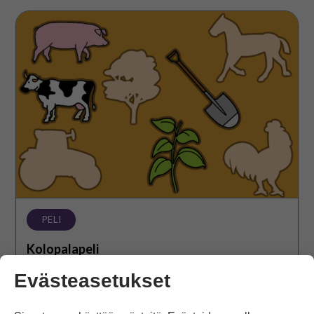
Kolopalapeli
PELI
Kolopalapeli
Kolopalapelissä tehtävänäsi on laittaa palat oikean
Evästeasetukset
muotoisiin koloihin. Peli soveltuu myös ensipeliksi.