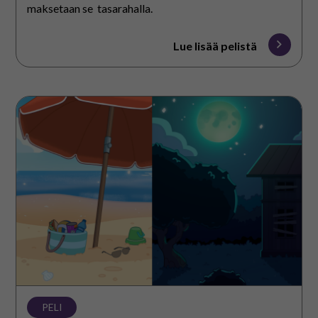
maksetaan se tasarahalla.
Lue lisää pelistä
Täydennä
tarinaa
PELI