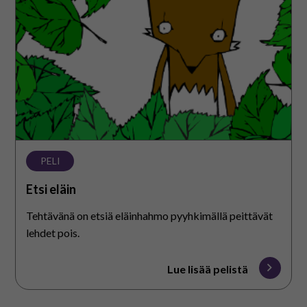
PELI
Etsi eläin
Tehtävänä on etsiä eläinhahmo pyyhkimällä peittävät
lehdet pois.
Lue lisää pelistä