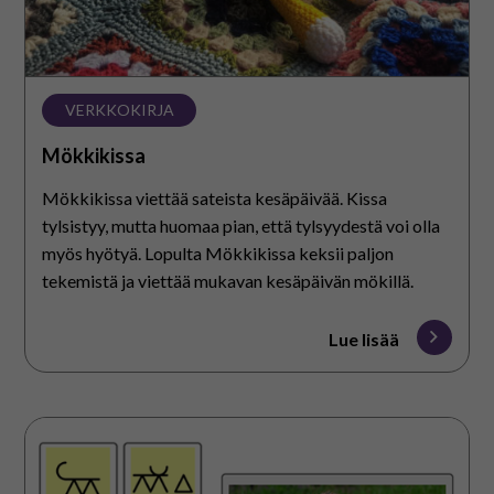
VERKKOKIRJA
Mökkikissa
Mökkikissa viettää sateista kesäpäivää. Kissa
tylsistyy, mutta huomaa pian, että tylsyydestä voi olla
myös hyötyä. Lopulta Mökkikissa keksii paljon
tekemistä ja viettää mukavan kesäpäivän mökillä.
Lue lisää
Blissharjoituksia
–