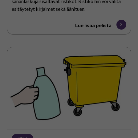
sananlaskuja sisältävät ristikot. Ristikoihin voi valita
esitäytetyt kirjaimet sekä äänituen.
Lue lisää pelistä
Kierrätystehtävä