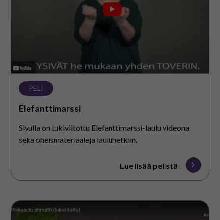
PELI
Elefanttimarssi
Sivulla on tukiviitottu Elefanttimarssi-laulu videona
sekä oheismateriaaleja lauluhetkiin.
Lue lisää pelistä
Pikkuauto