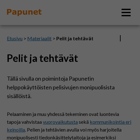
Hae
Etusivu
>
Materiaalit
>
Pelit ja tehtävät
Pelit ja tehtävät
Tietoa
Tällä sivulla on poimintoja Papunetin
Materiaalit
helppokäyttöisten pelisivujen monipuolisista
sisällöistä.
Kuvatyökalut
Pelaaminen ja muu yhdessä tekeminen ovat luontevia
Saavutettavuus
tapoja vahvistaa
vuorovaikutusta
sekä
kommunikointia eri
keinoilla
. Pelien ja tehtävien avulla voi myös harjoitella
monipuolisesti tiedonkäsittelytaitoja ja esimerkiksi