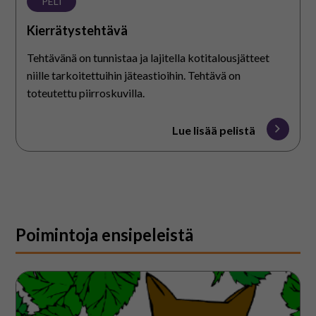
PELI
Kierrätystehtävä
Tehtävänä on tunnistaa ja lajitella kotitalousjätteet
niille tarkoitettuihin jäteastioihin. Tehtävä on
toteutettu piirroskuvilla.
Lue lisää pelistä
Poimintoja ensipeleistä
Etsi
eläin