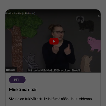
Minkä
mä
nään
PELI
Minkä mä nään
Sivulla on tukiviitottu Minkä mä nään -laulu videona.