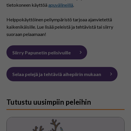
På svenska
tietokoneen käyttöä
apuvälineillä
.
In English
Helppokäyttöinen peliympäristö tarjoaa ajanvietettä
kaikenikäisille. Lue lisää peleistä ja tehtävistä tai siirry
suoraan pelaamaan!
Siirry Papunetin pelisivuille
Selaa pelejä ja tehtäviä aihepiirin mukaan
Tutustu uusimpiin peleihin
Omanlaiset