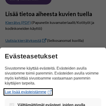
Lisää tietoa aiheesta kuvien tuella
Kierrätys (PDF)
(Papunetin kuvamateriaalit/Kotityöt ja
kodinkoneiden käyttö)
Uutisia kierrätyksestä
(Selkosanomat kuvilla)
Kierrätysaiheisia kuvia
(Papunetin kuvapankki)
Evästeasetukset
PELI
Sivustomme käyttää evästeitä. Evästeiden avulla
sivustomme toimii paremmin. Evästeiden avulla voimme
myös kehittää sivustoamme vastaamaan paremmin
Sivu päivitetty: 24.2.2025
käyttäjien tarpeita.
Lue lisää evästeistämme
Välttämättömät evästeet, joiden avulla