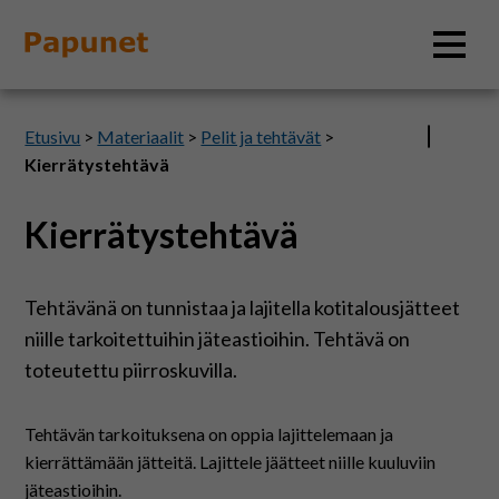
Hae
Etusivu
>
Materiaalit
>
Pelit ja tehtävät
>
Kierrätystehtävä
Kierrätystehtävä
Tietoa
Materiaalit
Tehtävänä on tunnistaa ja lajitella kotitalousjätteet
niille tarkoitettuihin jäteastioihin. Tehtävä on
Kuvatyökalut
toteutettu piirroskuvilla.
Saavutettavuus
Tehtävän tarkoituksena on oppia lajittelemaan ja
kierrättämään jätteitä. Lajittele jäätteet niille kuuluviin
jäteastioihin.