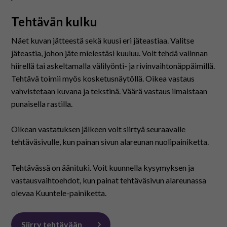
På svenska
Tehtävän kulku
In English
Näet kuvan jätteestä sekä kuusi eri jäteastiaa. Valitse
jäteastia, johon jäte mielestäsi kuuluu. Voit tehdä valinnan
hiirellä tai askeltamalla välilyönti- ja rivinvaihtonäppäimillä.
Tehtävä toimii myös kosketusnäytöllä. Oikea vastaus
vahvistetaan kuvana ja tekstinä. Väärä vastaus ilmaistaan
punaisella rastilla.
Oikean vastatuksen jälkeen voit siirtyä seuraavalle
tehtäväsivulle, kun painan sivun alareunan nuolipainiketta.
Tehtävässä on äänituki. Voit kuunnella kysymyksen ja
vastausvaihtoehdot, kun painat tehtäväsivun alareunassa
olevaa Kuuntele-painiketta.
Siirry tehtävään