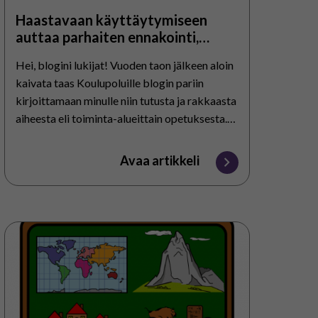
Haastavaan käyttäytymiseen
auttaa parhaiten ennakointi,
ennakointi ja taas ennakointi!
Hei, blogini lukijat! Vuoden taon jälkeen aloin
kaivata taas Koulupoluille blogin pariin
kirjoittamaan minulle niin tutusta ja rakkaasta
aiheesta eli toiminta-alueittain opetuksesta.
Tässä välillä Papunet on upeasti uudistunut ja
erityisopetuskin…
Avaa artikkeli
Ajatuksia
ja
ideoita
aihepiiritunneille