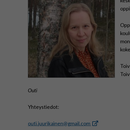
kesk
oppi
Oppi
koul
mone
koke
Toiv
Toiv
Outi
Yhteystiedot:
outi.juurikainen@gmail.co
m