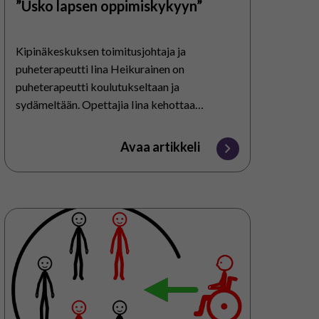
”Usko lapsen oppimiskykyyn”
Kipinäkeskuksen toimitusjohtaja ja
puheterapeutti Iina Heikurainen on
puheterapeutti koulutukseltaan ja
sydämeltään. Opettajia Iina kehottaa
ottamaan AAC-menetelmiä haltuun pienin
askelin, mutta kuitenkin koko ajan eteenpäin
Avaa artikkeli
kulkien. Iina Heikurainen perusti
puheterapiapalveluihin liittyvän…
Pohdintoja,
kokemuksia
ja
haaveita
inkluusiosta