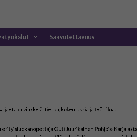
atyökalut
Saavutettavuus
 jaetaan vinkkejä, tietoa, kokemuksia ja työn iloa.
 erityisluokanopettaja Outi Juurikainen Pohjois-Karjalas