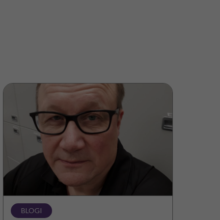
Haastavaan
käyttäytymiseen
auttaa
parhaiten
ennakointi,
ennakointi
ja
taas
ennakointi!
BLOGI