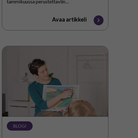
tammikuussa perustettaviin
hyvinvointialueisiin. Vielä kesällä olimme
Pohjois-Karjalan sosiaali- ja
Avaa artikkeli
terveyspalveluiden kuntayhtymän eli Siun
soten työntekijöitä ja koululaisia.…
”Usko
lapsen
oppimiskykyyn”
BLOGI