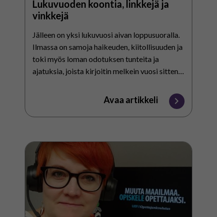
Lukuvuoden koontia, linkkejä ja
vinkkejä
Jälleen on yksi lukuvuosi aivan loppusuoralla.
Ilmassa on samoja haikeuden, kiitollisuuden ja
toki myös loman odotuksen tunteita ja
ajatuksia, joista kirjoitin melkein vuosi sitten
postauksessani täällä. Äänenavauksia tämän
kevään Tähdenlento-laulua…
Avaa artikkeli
”Toiminta-
alueittaisessa
opetuksessa
tarvitaan
yhteisen
opetuksen
järjestämisen