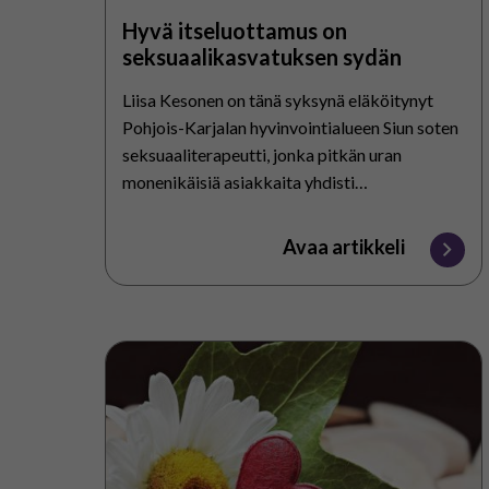
Hyvä itseluottamus on
seksuaalikasvatuksen sydän
Liisa Kesonen on tänä syksynä eläköitynyt
Pohjois-Karjalan hyvinvointialueen Siun soten
seksuaaliterapeutti, jonka pitkän uran
monenikäisiä asiakkaita yhdisti
kehitysvammaisuus. Istahdimme muutama
viikko sitten erään työpäiväni Liisan kanssa
Avaa artikkeli
huoltoasemakahville jutustelemaan koulujen
terveys-…
Kiitos
kuluneista
blogivuosista