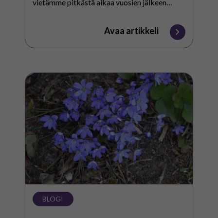
vietämme pitkästä aikaa vuosien jälkeen
yhteistä joulujuhlaa oppilaiden vanhempien
kanssa.
Avaa artikkeli
Lukuvuoden
koontia,
linkkejä
ja
vinkkejä
BLOGI