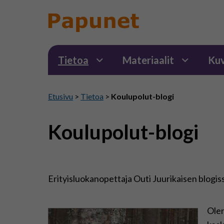
Tietoa
Materiaalit
Kuv
Etusivu
>
Tietoa
>
Koulupolut-blogi
Koulupolut-blogi
Erityisluokanopettaja Outi Juurikaisen blogissa
Olen