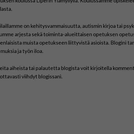
uksen koulussa Liperin Ylämyllyllä. Koulussamme opiskel
lasta.
laillamme on kehitysvammaisuutta, autismin kirjoa tai psyk
umme arjesta sekä toiminta-alueittaisen opetuksen opetus
nlaisista muista opetukseen liittyvistä asioista. Blogini ta
muksia ja työn iloa.
eita aiheista tai palautetta blogista voit kirjoitella kommen
ottavasti viihdyt blogissani.