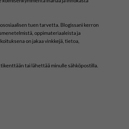
ee kolmisenkymmentä ihanaa ja innokasta
ososiaalisen tuen tarvetta. Blogissani kerron
menetelmistä, oppimateriaaleista ja
rkoituksena on jakaa vinkkejä, tietoa,
ttikenttään tai lähettää minulle sähköpostilla.