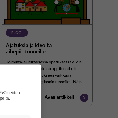
BLOGI
Ajatuksia ja ideoita
aihepiiritunneille
Toiminta-alueittaisessa opetuksessa ei ole
tuntijakoa, jonka mukaan oppitunnit olisi
merkitty lukujärjestykseen vaikkapa
matematiikan tai englannin tunneiksi. Näin
ollen opettajat voivat nimetä
 Evästeiden
lukujärjestykseensä tunteja varsin vapaasti.
Avaa artikkeli
peita.
Yksi oppitunti, joka löytyy kuitenkin…