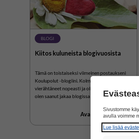
BLOGI
Kiitos kuluneista blogivuosista
Tämä on toistaiseksi viimeinen postaukseni
Koulupolut -blogiini. Kolme blogivuotta on
vierähtäneet nopeasti ja olen kiitollinen, että
Evästea
olen saanut jakaa blogissa kokemuksiani,
näkemyksiäni ja tietojani erityiskoulun arjesta
Sivustomme käyt
ja toiminta-alueittain opetuksesta. Nyt…
Avaa artikkeli
avulla voimme m
Lue lisää eväst