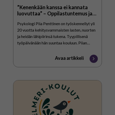
”Kenenkään kanssa ei kannata
luovuttaa” – Oppilastuntemus ja
aika opettajan apuna
Psykologi Piia Penttinen on työskennellyt yli
20 vuotta kehitysvammaisten lasten, nuorten
ja heidän lähipiirinsä tukena. Tyypillisenä
työpäivänään hän suuntaa kouluun. Piian
työpaikka on meidän koulumme
naapurirakennuksessa eli Siun soten
Avaa artikkeli
erityisryhmien…
Ihan
tavallisessa
erityiskoulussa