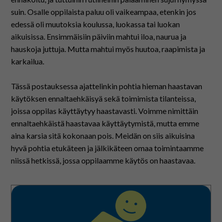
suin. Osalle oppilaista paluu oli vaikeampaa, etenkin jos
edessä oli muutoksia koulussa, luokassa tai luokan
aikuisissa. Ensimmäisiin päiviin mahtui iloa, naurua ja
hauskoja juttuja. Mutta mahtui myös huutoa, raapimista ja
karkailua.
Tässä postauksessa ajattelinkin pohtia hieman haastavan
käytöksen ennaltaehkäisyä sekä toimimista tilanteissa,
joissa oppilas käyttäytyy haastavasti. Voimme nimittäin
ennaltaehkäistä haastavaa käyttäytymistä, mutta emme
aina karsia sitä kokonaan pois. Meidän on siis aikuisina
hyvä pohtia etukäteen ja jälkikäteen omaa toimintaamme
niissä hetkissä, jossa oppilaamme käytös on haastavaa.