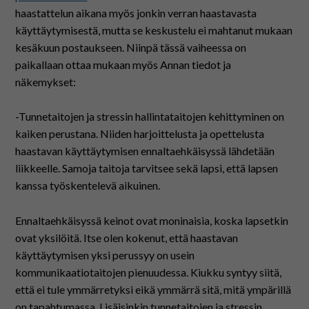
haastattelun aikana myös jonkin verran haastavasta
käyttäytymisestä, mutta se keskustelu ei mahtanut mukaan
kesäkuun postaukseen. Niinpä tässä vaiheessa on
paikallaan ottaa mukaan myös Annan tiedot ja
näkemykset:
-Tunnetaitojen ja stressin hallintataitojen kehittyminen on
kaiken perustana. Niiden harjoittelusta ja opettelusta
haastavan käyttäytymisen ennaltaehkäisyssä lähdetään
liikkeelle. Samoja taitoja tarvitsee sekä lapsi, että lapsen
kanssa työskentelevä aikuinen.
Ennaltaehkäisyssä keinot ovat moninaisia, koska lapsetkin
ovat yksilöitä. Itse olen kokenut, että haastavan
käyttäytymisen yksi perussyy on usein
kommunikaatiotaitojen pienuudessa. Kiukku syntyy siitä,
että ei tule ymmärretyksi eikä ymmärrä sitä, mitä ympärillä
on tapahtumassa. Lisäisinkin tunnetaitojen ja stressin