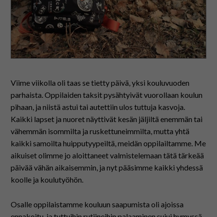
På svenska
In English
Viime viikolla oli taas se tietty päivä, yksi kouluvuoden
parhaista. Oppilaiden taksit pysähtyivät vuorollaan koulun
pihaan, ja niistä astui tai autettiin ulos tuttuja kasvoja.
Kaikki lapset ja nuoret näyttivät kesän jäljiltä enemmän tai
vähemmän isommilta ja ruskettuneimmilta, mutta yhtä
kaikki samoilta huipputyypeiltä, meidän oppilailtamme. Me
aikuiset olimme jo aloittaneet valmistelemaan tätä tärkeää
päivää vähän aikaisemmin, ja nyt pääsimme kaikki yhdessä
koolle ja koulutyöhön.
Osalle oppilaistamme kouluun saapumista oli ajoissa
ennakoitu, ja tuttuihin rutiineihin palaaminen sujui hymyssä