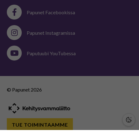
Papunet Facebookissa
Papunet Instagramissa
Paputuubi YouTubessa
© Papunet
2026
TUE TOIMINTAAMME