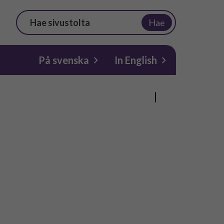
Hae
På svenska
In English