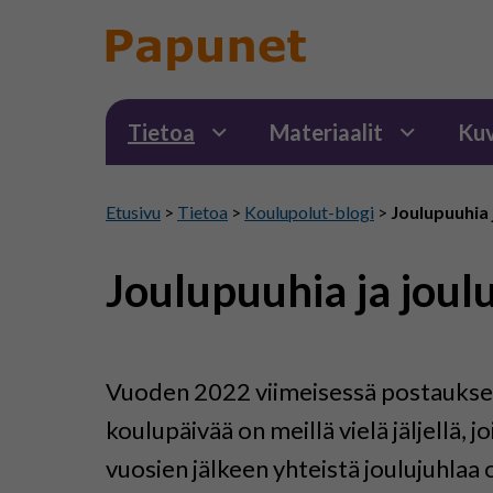
Tietoa
Materiaalit
Kuv
Etusivu
>
Tietoa
>
Koulupolut-blogi
>
Joulupuuhia 
Joulupuuhia ja jou
Vuoden 2022 viimeisessä postauksess
koulupäivää on meillä vielä jäljellä,
vuosien jälkeen yhteistä joulujuhlaa