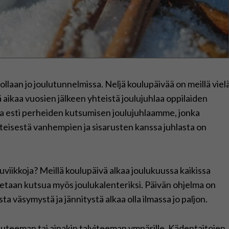
laan jo joulutunnelmissa. Neljä koulupäivää on meillä viel
ä aikaa vuosien jälkeen yhteistä joulujuhlaa oppilaiden
a esti perheiden kutsumisen joulujuhlaamme, jonka
hteisestä vanhempien ja sisarusten kanssa juhlasta on
luviikkoja? Meillä koulupäivä alkaa joulukuussa kaikissa
atetaan kutsua myös joulukalenteriksi. Päivän ohjelma on
a väsymystä ja jännitystä alkaa olla ilmassa jo paljon.
uluteeman tai ainakin talviteeman ympärille. Kädentaitojen