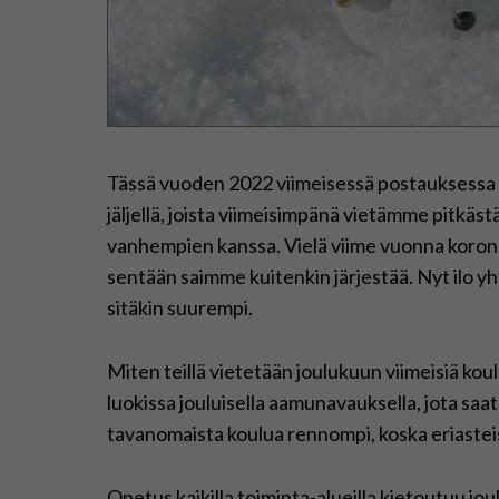
Tässä vuoden 2022 viimeisessä postauksessa ol
jäljellä, joista viimeisimpänä vietämme pitkäst
vanhempien kanssa. Vielä viime vuonna koron
sentään saimme kuitenkin järjestää. Nyt ilo y
sitäkin suurempi.
Miten teillä vietetään joulukuun viimeisiä kou
luokissa jouluisella aamunavauksella, jota sa
tavanomaista koulua rennompi, koska eriasteist
Opetus kaikilla toiminta-alueilla kietoutuu jo