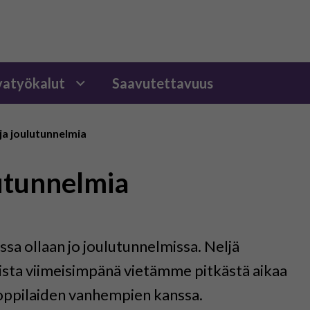
atyökalut
Saavutettavuus
ja joulutunnelmia
lutunnelmia
a ollaan jo joulutunnelmissa. Neljä
 joista viimeisimpänä vietämme pitkästä aikaa
 oppilaiden vanhempien kanssa.