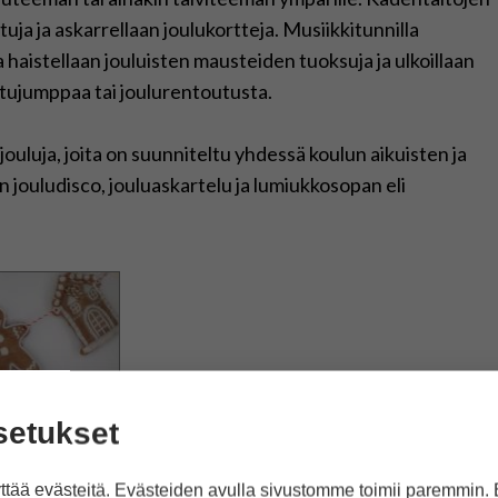
tuja ja askarrellaan joulukortteja. Musiikkitunnilla
la haistellaan jouluisten mausteiden tuoksuja ja ulkoillaan
nttujumppaa tai joulurentoutusta.
uluja, joita on suunniteltu yhdessä koulun aikuisten ja
jouludisco, jouluaskartelu ja lumiukkosopan eli
setukset
tää evästeitä. Evästeiden avulla sivustomme toimii paremmin.