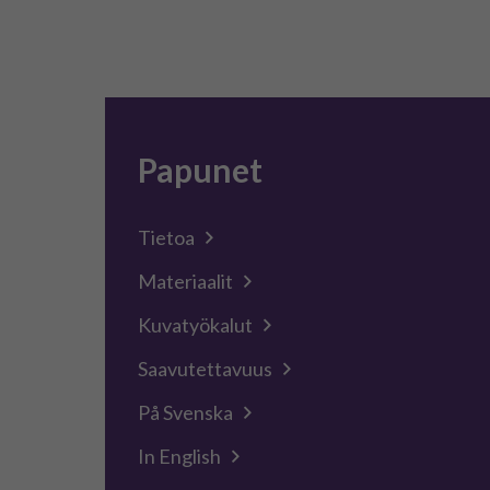
Papunet
Tietoa
Materiaalit
Kuvatyökalut
Saavutettavuus
På Svenska
In English