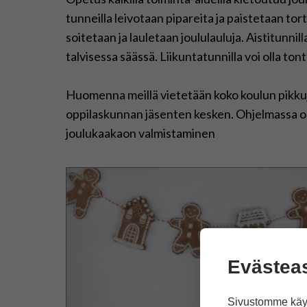
tunneilla leivotaan pipareita ja paistetaan tort
soitetaan ja lauletaan joululauluja. Aistitunnil
talvisessa säässä. Liikuntatunnilla voi olla to
Huomenna meillä vietetään koko koulun pikkujo
oppilaskunnan jäsenten kesken. Ohjelmassa on 
joulukaakaon valmistaminen
Evästea
Sivustomme käyt