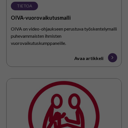
TIETOA
OIVA-vuorovaikutusmalli
OIVA on video-ohjaukseen perustuva työskentelymalli
puhevammaisten ihmisten
vuorovaikutuskumppaneille.
Avaa artikkeli
Voimauttavan
vuorovaikutuksen
toimintamalli