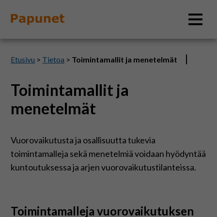
Hae
Etusivu
>
Tietoa
>
Toimintamallit ja menetelmät
Toimintamallit ja
Tietoa
menetelmät
Materiaalit
Vuorovaikutusta ja osallisuutta tukevia
toimintamalleja sekä menetelmiä voidaan hyödyntää
Kuvatyökalut
kuntoutuksessa ja arjen vuorovaikutustilanteissa.
Saavutettavuus
Toimintamalleja vuorovaikutuksen