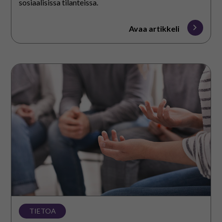
sosiaalisissa tilanteissa.
Avaa artikkeli
Toimintamalleja
muissa
sivustoissa
TIETOA