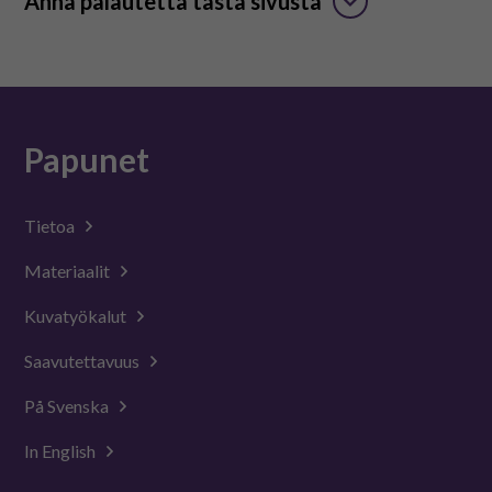
Anna palautetta tästä sivusta
Papunet
Tietoa
Materiaalit
Kuvatyökalut
Saavutettavuus
På Svenska
In English