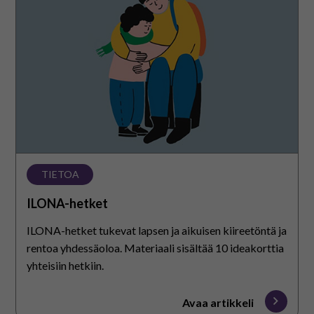
hetket
TIETOA
ILONA-hetket
ILONA-hetket tukevat lapsen ja aikuisen kiireetöntä ja
rentoa yhdessäoloa. Materiaali sisältää 10 ideakorttia
yhteisiin hetkiin.
Avaa artikkeli