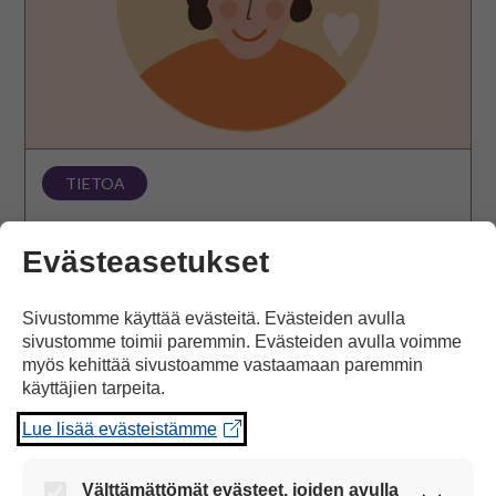
TIETOA
Rohkaisin
Evästeasetukset
Rohkaisin on asenne ja toimintatapa, jonka avulla
vahvistetaan puhumattoman, olemuskielisen ihmisen
Sivustomme käyttää evästeitä. Evästeiden avulla
itsemääräämisoikeutta ja tuetaan häntä tekemään
sivustomme toimii paremmin. Evästeiden avulla voimme
päätöksiä.
myös kehittää sivustoamme vastaamaan paremmin
käyttäjien tarpeita.
Avaa artikkeli
Lue lisää evästeistämme
Välttämättömät evästeet, joiden avulla