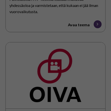
yhdessäoloa ja varmistetaan, että kukaan ei jää ilman
vuorovaikutusta.
Avaa teema
OIVA-
vuorovaikutusmalli