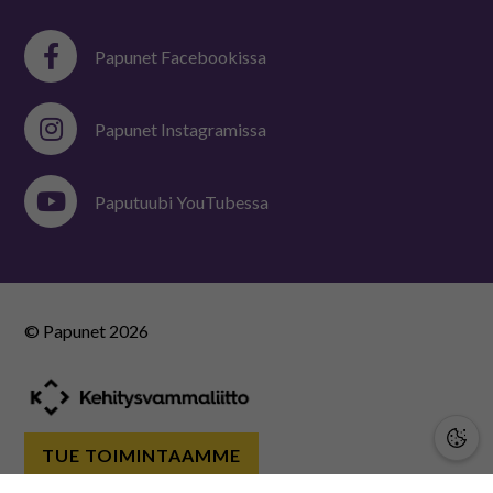
Papunet Facebookissa
Papunet Instagramissa
Paputuubi YouTubessa
© Papunet
2026
TUE TOIMINTAAMME