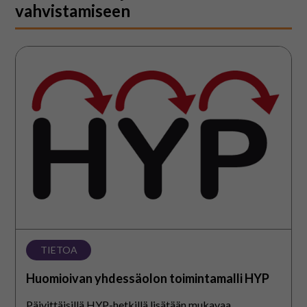
På svenska
vahvistamiseen
In English
Huomioivan
yhdessäolon
toimintamalli
HYP
TIETOA
Huomioivan yhdessäolon toimintamalli HYP
Päivittäisillä HYP-hetkillä lisätään mukavaa