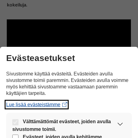
kokeiluja.
Evästeasetukset
Sivustomme käyttää evästeitä. Evästeiden avulla
sivustomme toimii paremmin. Evästeiden avulla voimme
myös kehittää sivustoamme vastaamaan paremmin
käyttäjien tarpeita.
Rinnekodeissa työskentelevä vastaava ohjaaja Teemu
Lue lisää evästeistämme
Mailander haluaa tuoda asiakkaiden elämään mieleisiä
asioita. Videolla hän tekee nostolaitteesta keinun.
Rohkaisin innostaa häntä kokeilemaan tuttua tekemistä
Välttämättömät evästeet, joiden avulla
uudella ja erilaisella tavalla ja havainnoimaan, mistä
sivustomme toimii.
olemuskielinen ihminen tykkää. Kokeiluissa vain luovuus on
Nämä evästeet ovat aina käytössä, jotta
Evästeet, joiden avulla kehitämme