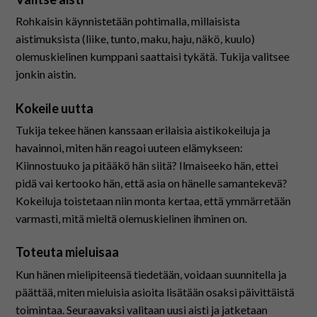
Rohkaisin käynnistetään pohtimalla, millaisista
aistimuksista (liike, tunto, maku, haju, näkö, kuulo)
olemuskielinen kumppani saattaisi tykätä. Tukija valitsee
jonkin aistin.
Kokeile uutta
Tukija tekee hänen kanssaan erilaisia aistikokeiluja ja
havainnoi, miten hän reagoi uuteen elämykseen:
Kiinnostuuko ja pitääkö hän siitä? Ilmaiseeko hän, ettei
pidä vai kertooko hän, että asia on hänelle samantekevä?
Kokeiluja toistetaan niin monta kertaa, että ymmärretään
varmasti, mitä mieltä olemuskielinen ihminen on.
Toteuta mieluisaa
Kun hänen mielipiteensä tiedetään, voidaan suunnitella ja
päättää, miten mieluisia asioita lisätään osaksi päivittäistä
toimintaa. Seuraavaksi valitaan uusi aisti ja jatketaan