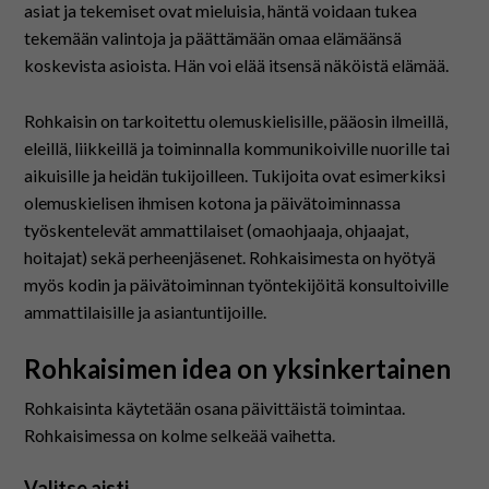
asiat ja tekemiset ovat mieluisia, häntä voidaan tukea
tekemään valintoja ja päättämään omaa elämäänsä
koskevista asioista. Hän voi elää itsensä näköistä elämää.
Rohkaisin on tarkoitettu olemuskielisille, pääosin ilmeillä,
eleillä, liikkeillä ja toiminnalla kommunikoiville nuorille tai
aikuisille ja heidän tukijoilleen. Tukijoita ovat esimerkiksi
olemuskielisen ihmisen kotona ja päivätoiminnassa
työskentelevät ammattilaiset (omaohjaaja, ohjaajat,
hoitajat) sekä perheenjäsenet. Rohkaisimesta on hyötyä
myös kodin ja päivätoiminnan työntekijöitä konsultoiville
ammattilaisille ja asiantuntijoille.
Rohkaisimen idea on yksinkertainen
Rohkaisinta käytetään osana päivittäistä toimintaa.
Rohkaisimessa on kolme selkeää vaihetta.
Valitse aisti