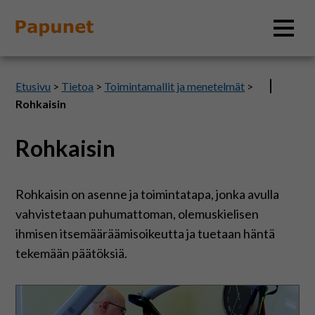
Hae
Etusivu
>
Tietoa
>
Toimintamallit ja menetelmät
>
Rohkaisin
Rohkaisin
Tietoa
Materiaalit
Rohkaisin on asenne ja toimintatapa, jonka avulla
vahvistetaan puhumattoman, olemuskielisen
Kuvatyökalut
ihmisen itsemääräämisoikeutta ja tuetaan häntä
tekemään päätöksiä.
Saavutettavuus