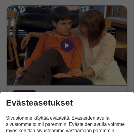
Esittelyvideot
Voimauttavasta
vuorovaikutuksesta
VIDEO
Evästeasetukset
Esittelyvideot Voimauttavasta
vuorovaikutuksesta
Sivustomme käyttää evästeitä. Evästeiden avulla
sivustomme toimii paremmin. Evästeiden avulla voimme
Voimauttava vuorovaikutus (Intensive Interaction) on
myös kehittää sivustoamme vastaamaan paremmin
käytännönläheinen tapa olla vuorovaikutuksessa