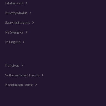
Materiaalit
Kuvatyökalut
Saavutettavuus
På Svenska
In English
Pelisivut
Selkosanomat kuvilla
Kohdataan-some