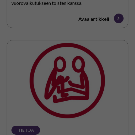
vuorovaikutukseen toisten kanssa.
Avaa artikkeli
Voimauttavan
vuorovaikutuksen
toteutus
TIETOA