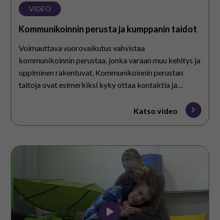
VIDEO
Kommunikoinnin perusta ja kumppanin taidot
Voimauttava vuorovaikutus vahvistaa
kommunikoinnin perustaa, jonka varaan muu kehitys ja
oppiminen rakentuvat. Kommunikoinnin perustan
taitoja ovat esimerkiksi kyky ottaa kontaktia ja
nauttia yhdessäolosta toisen ihmisen kanssa.
Katso video
Kokemuksia
Voimauttavasta
vuorovaikutuksesta