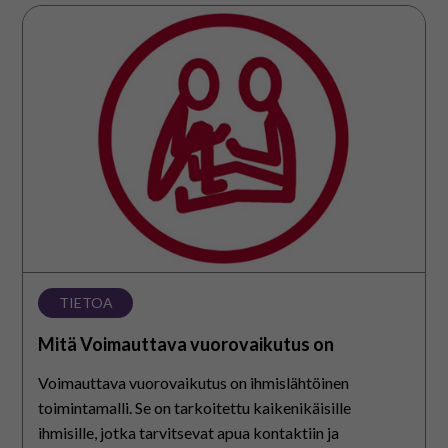
På svenska
Mitä
Voimauttava
In English
vuorovaikutus
on
TIETOA
Mitä Voimauttava vuorovaikutus on
Voimauttava vuorovaikutus on ihmislähtöinen
toimintamalli. Se on tarkoitettu kaikenikäisille
ihmisille, jotka tarvitsevat apua kontaktiin ja