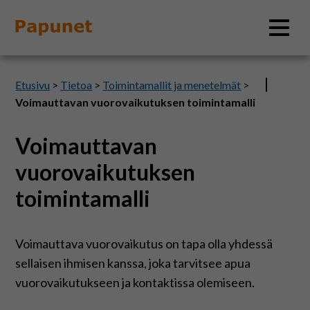
Hae
Etusivu
>
Tietoa
>
Toimintamallit ja menetelmät
>
Voimauttavan vuorovaikutuksen toimintamalli
Voimauttavan
Tietoa
vuorovaikutuksen
Materiaalit
toimintamalli
Kuvatyökalut
Voimauttava vuorovaikutus on tapa olla yhdessä
sellaisen ihmisen kanssa, joka tarvitsee apua
Saavutettavuus
vuorovaikutukseen ja kontaktissa olemiseen.