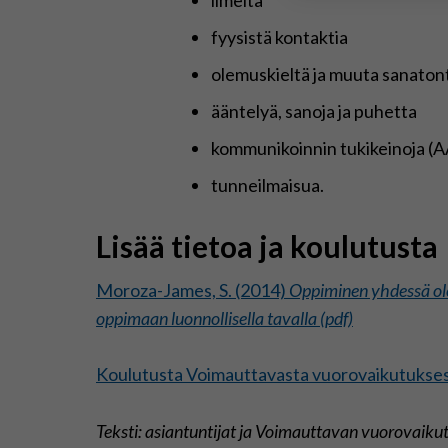
fyysistä kontaktia
olemuskieltä ja muuta sanatont
ääntelyä, sanoja ja puhetta
kommunikoinnin tukikeinoja (
tunneilmaisua.
Lisää tietoa ja koulutusta
Moroza-James, S. (2014)
Oppiminen yhdessä ole
oppimaan luonnollisella tavalla (pdf)
Koulutusta Voimauttavasta vuorovaikutukse
Teksti: asiantuntijat ja Voimauttavan vuorovaikut