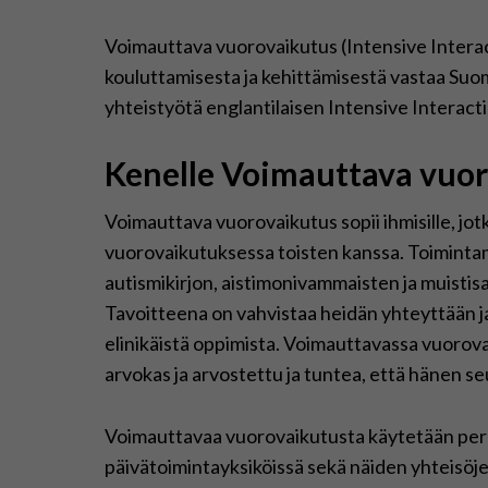
Voimauttava vuorovaikutus (Intensive Interac
kouluttamisesta ja kehittämisestä vastaa Suo
yhteistyötä englantilaisen Intensive Interacti
Kenelle Voimauttava vuor
Voimauttava vuorovaikutus sopii ihmisille, jotk
vuorovaikutuksessa toisten kanssa. Toimintam
autismikirjon, aistimonivammaisten ja muisti
Tavoitteena on vahvistaa heidän yhteyttään j
elinikäistä oppimista. Voimauttavassa vuorova
arvokas ja arvostettu ja tuntea, että hänen s
Voimauttavaa vuorovaikutusta käytetään perhe
päivätoimintayksiköissä sekä näiden yhteisöj