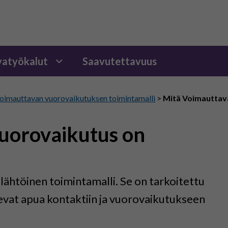
atyökalut
Saavutettavuus
oimauttavan vuorovaikutuksen toimintamalli
>
Mitä Voimauttav
uorovaikutus on
ähtöinen toimintamalli. Se on tarkoitettu
itsevat apua kontaktiin ja vuorovaikutukseen