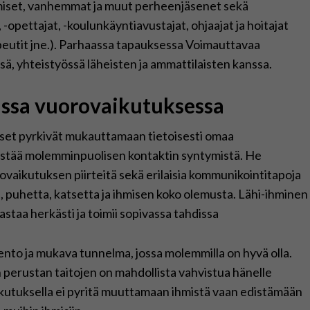
hmiset, vanhemmat ja muut perheenjäsenet sekä
-opettajat, -koulunkäyntiavustajat, ohjaajat ja hoitajat
peutit jne.). Parhaassa tapauksessa Voimauttavaa
ä, yhteistyössä läheisten ja ammattilaisten kanssa.
assa vuorovaikutuksessa
set pyrkivät mukauttamaan tietoisesti omaa
distää molemminpuolisen kontaktin syntymistä. He
vaikutuksen piirteitä sekä erilaisia kommunikointitapoja
iä, puhetta, katsetta ja ihmisen koko olemusta. Lähi-ihminen
astaa herkästi ja toimii sopivassa tahdissa
to ja mukava tunnelma, jossa molemmilla on hyvä olla.
erustan taitojen on mahdollista vahvistua hänelle
aikutuksella ei pyritä muuttamaan ihmistä vaan edistämään