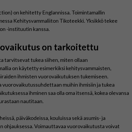
tion) on kehitetty Englannissa. Toimintamallin
messa Kehitysvammaliiton Tikoteekki. Yksikkö tekee
on -instituutin kanssa.
ovaikutus on tarkoitettu
a tarvitsevat tukea siihen, miten ollaan
allia on käytetty esimerkiksi kehitysvammaisten,
sairaiden ihmisten vuorovaikutuksen tukemiseen.
a vuorovaikutussuhdettaan muihin ihmisiin ja tukea
ikutuksessa ihminen saa olla oma itsensä, kokea olevansa
eurastaan nautitaan.
issä, päiväkodeissa, kouluissa sekä asumis- ja
en ohjauksessa. Voimauttavaa vuorovaikutusta voivat