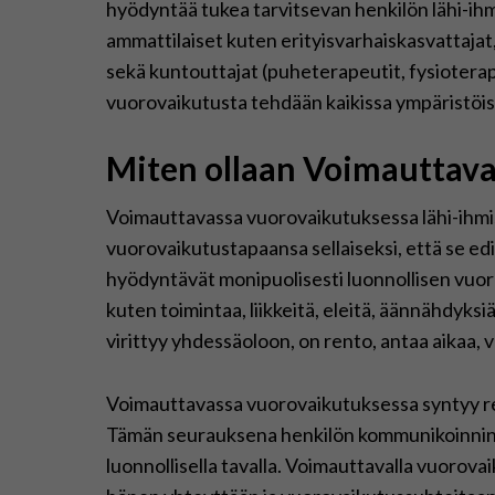
hyödyntää tukea tarvitsevan henkilön lähi-i
ammattilaiset kuten erityisvarhaiskasvattajat, 
sekä kuntouttajat (puheterapeutit, fysiotera
vuorovaikutusta tehdään kaikissa ympäristöiss
Miten ollaan Voimauttav
Voimauttavassa vuorovaikutuksessa lähi-ihmi
vuorovaikutustapaansa sellaiseksi, että se e
hyödyntävät monipuolisesti luonnollisen vuoro
kuten toimintaa, liikkeitä, eleitä, äännähdyks
virittyy yhdessäoloon, on rento, antaa aikaa, v
Voimauttavassa vuorovaikutuksessa syntyy ren
Tämän seurauksena henkilön kommunikoinnin p
luonnollisella tavalla. Voimauttavalla vuorov