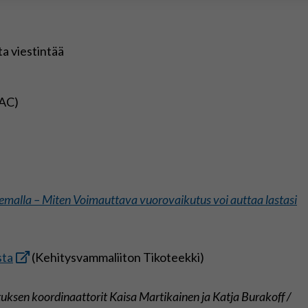
a viestintää
AAC)
malla – Miten Voimauttava vuorovaikutus voi auttaa lastasi
sta
(Kehitysvammaliiton Tikoteekki)
uksen koordinaattorit Kaisa Martikainen ja Katja Burakoff /