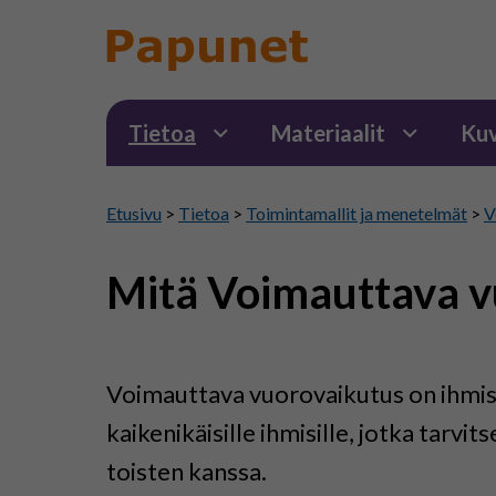
Tietoa
Materiaalit
Kuv
Etusivu
>
Tietoa
>
Toimintamallit ja menetelmät
>
V
Mitä Voimauttava v
Voimauttava vuorovaikutus on ihmisl
kaikenikäisille ihmisille, jotka tarv
toisten kanssa.