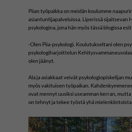
Piian työpaikka on meidän koulumme naapurir
asiantuntijapalveluissa. Liperissä sijaitseva
psykologina, jona hän myös tässä blogissa esit
-Olen Piia-psykologi. Koulutukseltani olen psy
psykologiharjoittelun Kehitysvammaneuvolas
olen jäänyt.
Ala ja asiakkaat veivät psykologiopiskelijan muk
myös vakituisen työpaikan. Kahdenkymmenen 
ovat mennyt uusiksi useamman kerran, mutta m
on tehnyt ja tekee työstä yhä mielenkiintoista