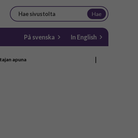
Hae
På svenska
In English
ttajan apuna