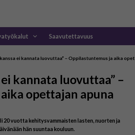
atyökalut
Saavutettavuus
anssa ei kannata luovuttaa” – Oppilastuntemus ja aika ope
ei kannata luovuttaa” –
 aika opettajan apuna
li 20 vuotta kehitysvammaisten lasten, nuorten ja
öpäivänään hän suuntaa kouluun.