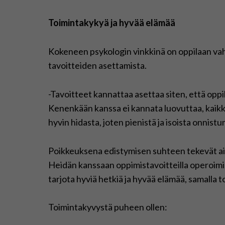
Toimintakykyä ja hyvää elämää
Kokeneen psykologin vinkkinä on oppilaan vah
tavoitteiden asettamista.
-Tavoitteet kannattaa asettaa siten, että oppi
Kenenkään kanssa ei kannata luovuttaa, kaikki 
hyvin hidasta, joten pienistä ja isoista onnistu
Poikkeuksena edistymisen suhteen tekevät ain
Heidän kanssaan oppimistavoitteilla operoimis
tarjota hyviä hetkiä ja hyvää elämää, samalla 
Toimintakyvystä puheen ollen: