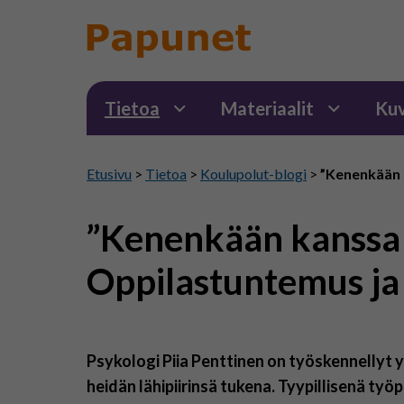
Tietoa
Materiaalit
Kuv
Etusivu
>
Tietoa
>
Koulupolut-blogi
>
”Kenenkään k
”Kenenkään kanssa 
Oppilastuntemus ja
Psykologi Piia Penttinen on työskennellyt y
heidän lähipiirinsä tukena. Tyypillisenä ty