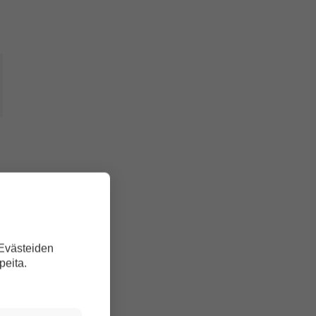
 Evästeiden
peita.
n