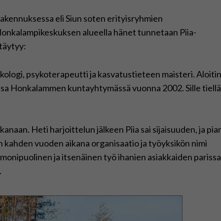
akennuksessa eli Siun soten erityisryhmien
n Honkalampikeskuksen alueella hänet tunnetaan Piia-
täytyy:
kologi, psykoterapeutti ja kasvatustieteen maisteri. Aloiti
sa Honkalammen kuntayhtymässä vuonna 2002. Sille tiellä
anaan. Heti harjoittelun jälkeen Piia sai sijaisuuden, ja pia
kahden vuoden aikana organisaatio ja työyksikön nimi
onipuolinen ja itsenäinen työ ihanien asiakkaiden parissa
.