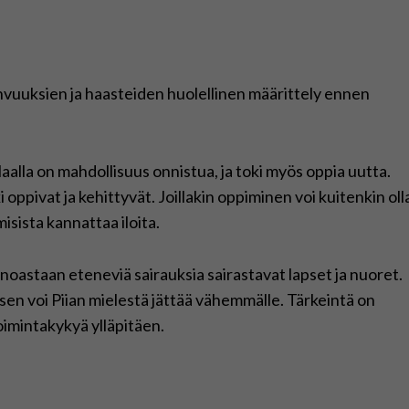
vuuksien ja haasteiden huolellinen määrittely ennen
laalla on mahdollisuus onnistua, ja toki myös oppia uutta.
oppivat ja kehittyvät. Joillakin oppiminen voi kuitenkin oll
misista kannattaa iloita.
oastaan eteneviä sairauksia sairastavat lapset ja nuoret.
en voi Piian mielestä jättää vähemmälle. Tärkeintä on
toimintakykyä ylläpitäen.