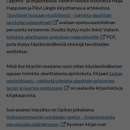
Oppimis- ja ohjauskeskus Valterin sivuilta löytyvässä Heljä
Happosen ja Päivi Långin kirjoittamassa artikkelissa
Tavoitteet kootaan yksilöllisesti – toiminta-alueittain
opiskelun palapelimalli
avataan opetussuunnitelman
perusteita tarkemmin. Sivuilta löytyy myös linkki Valterin
toiminta-alueittaisen opetuksen palapelimalliin
PDF,
josta löytyy käytännönläheisiä vinkkejä tavoitteiden
asetteluun.
Minä itse kirjoitin muutama vuosi sitten käytännönläheisen
oppaan toiminta-alueittaisesta opiskelusta. Kirjaani
Saatan
oppia hitaasti – vinkkejä toiminta-alueittain opiskevien
lasten ja nuorten opetukseen
on saatavilla kirjastoista ja
kirjakaupoista.
Suoranainen klassikko on Opiken julkaisema
Vaikeavammaisten oppilaiden opetus – Esiopetuksesta
peruskoulun päättämiseen.
Kyseisen kirjan ovat