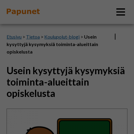
Hae
Etusivu
>
Tietoa
>
Koulupolut-blogi
>
Usein
kysyttyjä kysymyksiä toiminta-alueittain
opiskelusta
Tietoa
Usein kysyttyjä kysymyksiä
toiminta-alueittain
Materiaalit
opiskelusta
Kuvatyökalut
Saavutettavuus