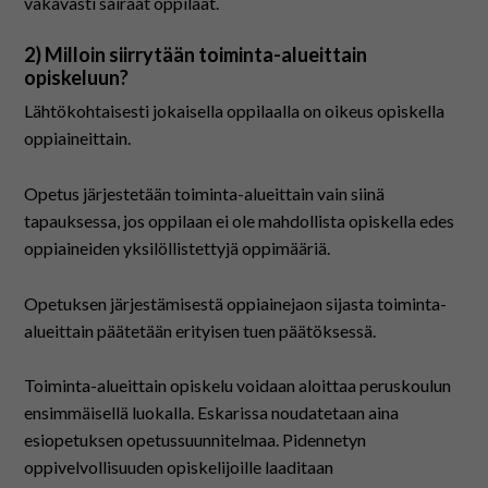
vakavasti sairaat oppilaat.
2) Milloin siirrytään toiminta-alueittain
opiskeluun?
Lähtökohtaisesti jokaisella oppilaalla on oikeus opiskella
oppiaineittain.
Opetus järjestetään toiminta-alueittain vain siinä
tapauksessa, jos oppilaan ei ole mahdollista opiskella edes
oppiaineiden yksilöllistettyjä oppimääriä.
Opetuksen järjestämisestä oppiainejaon sijasta toiminta-
alueittain päätetään erityisen tuen päätöksessä.
Toiminta-alueittain opiskelu voidaan aloittaa peruskoulun
ensimmäisellä luokalla. Eskarissa noudatetaan aina
esiopetuksen opetussuunnitelmaa. Pidennetyn
oppivelvollisuuden opiskelijoille laaditaan