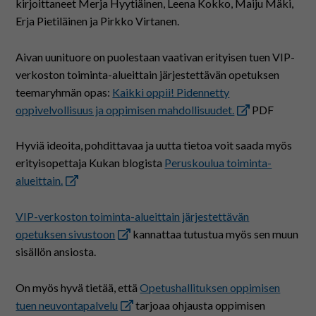
kirjoittaneet Merja Hyytiäinen, Leena Kokko, Maiju Mäki,
Erja Pietiläinen ja Pirkko Virtanen.
Aivan uunituore on puolestaan vaativan erityisen tuen VIP-
verkoston toiminta-alueittain järjestettävän opetuksen
teemaryhmän opas:
Kaikki oppii! Pidennetty
oppivelvollisuus ja oppimisen mahdollisuudet.
PDF
Hyviä ideoita, pohdittavaa ja uutta tietoa voit saada myös
erityisopettaja Kukan blogista
Peruskoulua toiminta-
alueittain.
VIP-verkoston toiminta-alueittain järjestettävän
opetuksen sivustoon
kannattaa tutustua myös sen muun
sisällön ansiosta.
On myös hyvä tietää, että
Opetushallituksen oppimisen
tuen neuvontapalvelu
tarjoaa ohjausta oppimisen