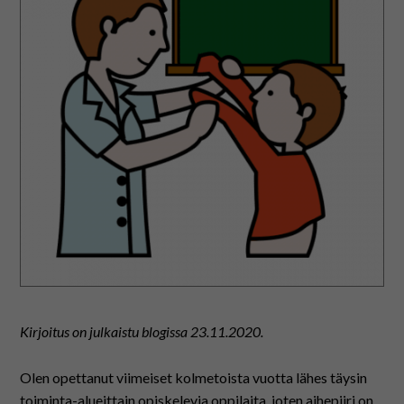
På svenska
In English
Kirjoitus on julkaistu blogissa
23.11.2020.
Olen opettanut viimeiset kolmetoista vuotta lähes täysin
toiminta-alueittain opiskelevia oppilaita, joten aihepiiri on