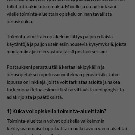
tullut tuttuakin tutummaksi. Minulle ja oman luokkani
väelle toiminta-alueittain opiskelu on ihan tavallista
peruskoulua.
Toiminta-alueittain opiskeluun liittyy paljon erilaisia
käytäntöjä ja paljon usein esiin nousevia kysymyksiä, joista
muutamiin ajattelin vastata tässä postauksessani.
Postaukseni perustuu tällä kertaa lakipykäliin ja
perusopetuksen opetussuunnitelman perusteisiin. Jutun
lopussa on linkkejä, joista voit tarkistaa asioita ja hakea
tarkempaa tietoa esimerkiksi tarvittavista pedagogisista
asiakirjoista ja päätöksistä.
1) Kuka voi opiskella toiminta-alueittain?
Toiminta-alueittain voivat opiskella vaikeimmin
kehitysvammaiset oppilaat tai muulla tavoin vammaiset tai