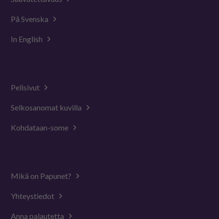
På Svenska
In English
Pelisivut
Selkosanomat kuvilla
Kohdataan-some
Mikä on Papunet?
Yhteystiedot
Anna palautetta