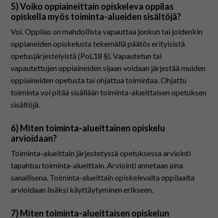
5) Voiko oppiaineittain opiskeleva oppilas
opiskella myös toiminta-alueiden sisältöjä?
Voi. Oppilas on mahdollista vapauttaa jonkun tai joidenkin
oppianeiden opiskelusta tekemällä päätös erityisistä
opetusjärjestelyistä (PoL18 §). Vapautetun tai
vapautettujen oppiaineiden sijaan voidaan järjestää muiden
oppiaineiden opetusta tai ohjattua toimintaa. Ohjattu
toiminta voi pitää sisällään toiminta-alueittaisen opetuksen
sisältöjä.
6) Miten toiminta-alueittainen opiskelu
arvioidaan?
Toiminta-alueittain järjestetyssä opetuksessa arviointi
tapahtuu toiminta-alueittain. Arviointi annetaan aina
sanallisena. Toiminta-alueittain opiskelevalta oppilaalta
arvioidaan lisäksi käyttäytyminen erikseen.
7) Miten toiminta-alueittaisen opiskelun