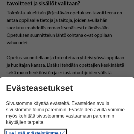
tavoitteet ja sisällöt valitaan?
Toiminta-alueittain järjestävän opetuksen tavoitteena on
antaa oppilaalle tietoja ja taitoja, joiden avulla hän
suoriutuu mahdollisimman itsenäisesti elämässään.
Opetuksen suunnittelun lähtökohtana ovat oppilaan
vahvuudet.
Opetus suunnitellaan ja toteutetaan yhteistyössä oppilaan
ja huoltajan kanssa. Lisäksi tehdään opettajien keskinäistä
sekä muun henkilöstön ja eri asiantuntijoiden välistä
yhteistyötä.
Evästeasetukset
Sivustomme käyttää evästeitä. Evästeiden avulla
sivustomme toimii paremmin. Evästeiden avulla voimme
myös kehittää sivustoamme vastaamaan paremmin
käyttäjien tarpeita.
Lue lisää evästeistämme