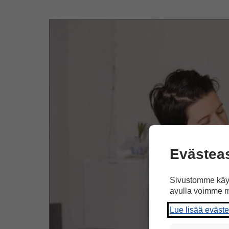
Evästea
Sivustomme käyt
avulla voimme m
Lue lisää eväst