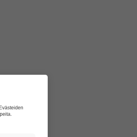
 Evästeiden
peita.