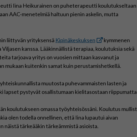
eutti Iina Heikurainen on puheterapeutti koulutukseltaan
maan AAC-menetelmiä haltuun pienin askelin, mutta
in liittyvän yrityksensä
Kipinäkeskuksen
kymmenen
Viljasen kanssa. Lääkinnällistä terapiaa, koulutuksia sekä
teita tarjoava yritys on vuosien mittaan kasvanut ja
inan mukaan kuitenkin samat kuin perustamishetkellä.
 yhteiskunnallista muutosta puhevammaisten lasten ja
 lapset pystyvät osallistumaan kielitasostaan riippumatta
ämään koulutukseen omassa työyhteisössäni. Koulutus mullist
ia olen todella onnellinen, että Iina lupautui aivan
 näistä tärkeääkin tärkeämmistä asioista.