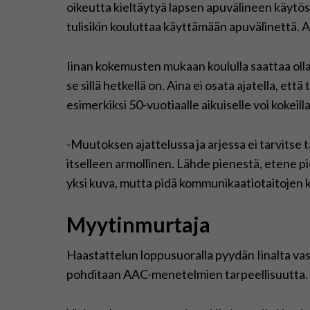
oikeutta kieltäytyä lapsen apuvälineen käytö
tulisikin kouluttaa käyttämään apuvälinettä. A
Iinan kokemusten mukaan koululla saattaa olla
se sillä hetkellä on. Aina ei osata ajatella, että
esimerkiksi 50-vuotiaalle aikuiselle voi koke
-Muutoksen ajattelussa ja arjessa ei tarvitse 
itselleen armollinen. Lähde pienestä, etene pie
yksi kuva, mutta pidä kommunikaatiotaitojen ke
Myytinmurtaja
Haastattelun loppusuoralla pyydän Iinalta vast
pohditaan AAC-menetelmien tarpeellisuutta.