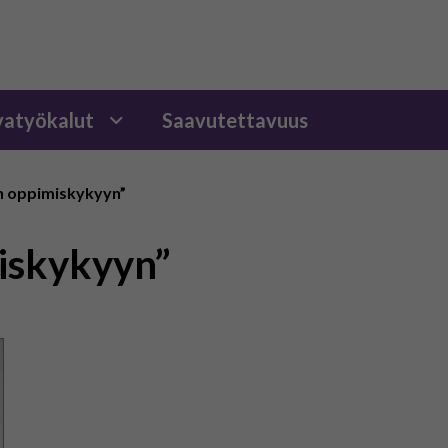
atyökalut
Saavutettavuus
n oppimiskykyyn”
iskykyyn”