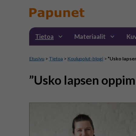
Tietoa
Materiaalit
Kuv
Etusivu
>
Tietoa
>
Koulupolut-blogi
>
”Usko lapse
”Usko lapsen oppim