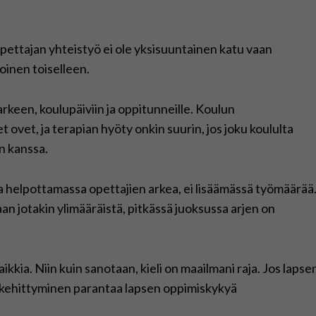
pettajan yhteistyö ei ole yksisuuntainen katu vaan
oinen toiselleen.
rkeen, koulupäiviin ja oppitunneille. Koulun
ovet, ja terapian hyöty onkin suurin, jos joku koululta
n kanssa.
a helpottamassa opettajien arkea, ei lisäämässä työmäärää
taan jotakin ylimääräistä, pitkässä juoksussa arjen on
ikkia. Niin kuin sanotaan, kieli on maailmani raja. Jos lapse
n kehittyminen parantaa lapsen oppimiskykyä