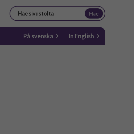
Hae
På svenska
In English