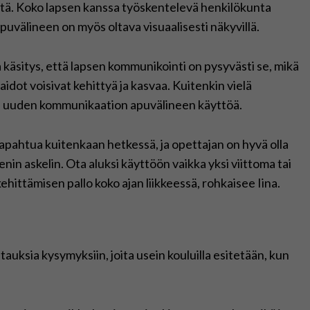
stä. Koko lapsen kanssa työskentelevä henkilökunta
puvälineen on myös oltava visuaalisesti näkyvillä.
 käsitys, että lapsen kommunikointi on pysyvästi se, mikä
 taidot voisivat kehittyä ja kasvaa. Kuitenkin vielä
illa uuden kommunikaation apuvälineen käyttöä.
tapahtua kuitenkaan hetkessä, ja opettajan on hyvä olla
nin askelin. Ota aluksi käyttöön vaikka yksi viittoma tai
hittämisen pallo koko ajan liikkeessä, rohkaisee Iina.
auksia kysymyksiin, joita usein kouluilla esitetään, kun