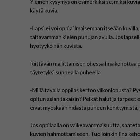
Yleinen kysymys on esimerkiksi se, miksi kuvia 
käytä kuvia.
-Lapsi ei voi oppia ilmaisemaan itseään kuvilla, 
taitavamman kielen puhujan avulla. Jos lapselle
hyötyykö hän kuvista.
Riittävän mallittamisen ohessa Iina kehottaa
täytetyksi suppealla puheella.
-Millä tavalla oppilas kertoo viikonlopusta? 
opitun asian takaisin? Pelkät halut ja tarpeet ei
eivät myöskään hidasta puheen kehittymistä, 
Jos oppilaalla on vaikeavammaisuutta, saatetaa
kuvien hahmottamiseen. Tuolloinkin Iina kehott