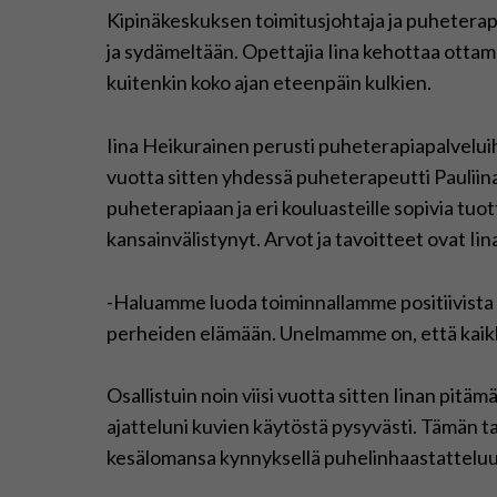
Kipinäkeskuksen toimitusjohtaja ja puheterap
ja sydämeltään. Opettajia Iina kehottaa otta
kuitenkin koko ajan eteenpäin kulkien.
Iina Heikurainen perusti puheterapiapalveluih
vuotta sitten yhdessä puheterapeutti Pauliina 
puheterapiaan ja eri kouluasteille sopivia tuot
kansainvälistynyt. Arvot ja tavoitteet ovat I
-Haluamme luoda toiminnallamme positiivista
perheiden elämään. Unelmamme on, että kaikki
Osallistuin noin viisi vuotta sitten Iinan pit
ajatteluni kuvien käytöstä pysyvästi. Tämän tak
kesälomansa kynnyksellä puhelinhaastatteluun