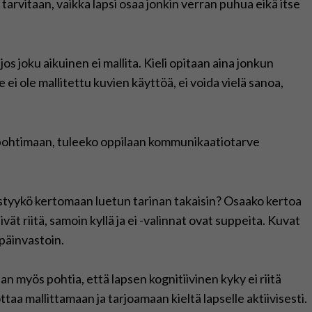
tarvitaan, vaikka lapsi osaa jonkin verran puhua eikä itse
jos joku aikuinen ei mallita. Kieli opitaan aina jonkun
 ei ole mallitettu kuvien käyttöä, ei voida vielä sanoa,
 pohtimaan, tuleeko oppilaan kommunikaatiotarve
Pystyykö kertomaan luetun tarinan takaisin? Osaako kertoa
vät riitä, samoin kyllä ja ei -valinnat ovat suppeita. Kuvat
päinvastoin.
n myös pohtia, että lapsen kognitiivinen kyky ei riitä
aa mallittamaan ja tarjoamaan kieltä lapselle aktiivisesti.