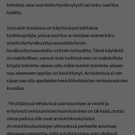
toiminta-alue suoritettu hyväksytysti vai onko suoritus
hylätty.
Joissakin kouluissa on käytössä portaittaisia
todistuspohjia, joissa suoritus arvioidaan esimerkiksi
asteikolla hyväksytty/saavutettu hyvin,
hyväksytty/saavutettu osittain tai hylätty. Tämä käytäntö
on mahdollinen, samoin kuin todistukseen on mahdollista
kirjata toiminta-alueen alle, mihin kunkin toiminta-alueen
osa-alueeseen oppilas on keskittynyt. Arvioinnissa ei sen
sijaan saa olla oppilaiden henkilökohtaisten ominaisuuksien
kuvailua.
-Yksittäisissä tehtävissä suoriutumisen arviointi ja
erityisesti onnistumisten huomioiminen on tärkeää, mutta
oikea paikka sille ovat arviointikeskustelut.
Arviointikeskustelujen yhteydessä perheelle annetaan
ohjaavaa palautetta, mitä asioita kotona voisi yhdessä