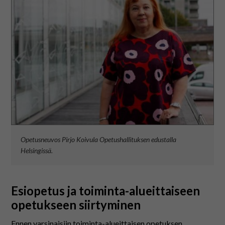
Opetusneuvos Pirjo Koivula Opetushallituksen edustalla
Helsingissä.
Esiopetus ja toiminta-alueittaiseen
opetukseen siirtyminen
Ennen varsinaisiin toiminta-alueittaisen opetuksen