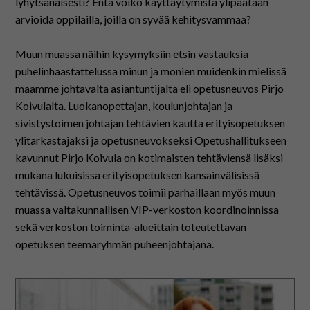
På svenska
lyhytsanaisesti? Entä voiko käyttäytymistä ylipäätään
arvioida oppilailla, joilla on syvää kehitysvammaa?
In English
Muun muassa näihin kysymyksiin etsin vastauksia
puhelinhaastattelussa minun ja monien muidenkin mielissä
maamme johtavalta asiantuntijalta eli opetusneuvos Pirjo
Koivulalta. Luokanopettajan, koulunjohtajan ja
sivistystoimen johtajan tehtävien kautta erityisopetuksen
ylitarkastajaksi ja opetusneuvokseksi Opetushallitukseen
kavunnut Pirjo Koivula on kotimaisten tehtäviensä lisäksi
mukana lukuisissa erityisopetuksen kansainvälisissä
tehtävissä. Opetusneuvos toimii parhaillaan myös muun
muassa valtakunnallisen VIP-verkoston koordinoinnissa
sekä verkoston toiminta-alueittain toteutettavan
opetuksen teemaryhmän puheenjohtajana.