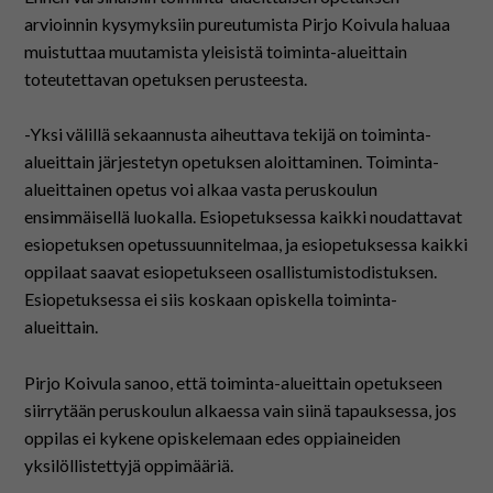
arvioinnin kysymyksiin pureutumista Pirjo Koivula haluaa
muistuttaa muutamista yleisistä toiminta-alueittain
toteutettavan opetuksen perusteesta.
-Yksi välillä sekaannusta aiheuttava tekijä on toiminta-
alueittain järjestetyn opetuksen aloittaminen. Toiminta-
alueittainen opetus voi alkaa vasta peruskoulun
ensimmäisellä luokalla. Esiopetuksessa kaikki noudattavat
esiopetuksen opetussuunnitelmaa, ja esiopetuksessa kaikki
oppilaat saavat esiopetukseen osallistumistodistuksen.
Esiopetuksessa ei siis koskaan opiskella toiminta-
alueittain.
Pirjo Koivula sanoo, että toiminta-alueittain opetukseen
siirrytään peruskoulun alkaessa vain siinä tapauksessa, jos
oppilas ei kykene opiskelemaan edes oppiaineiden
yksilöllistettyjä oppimääriä.