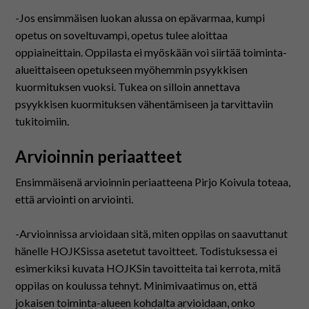
-Jos ensimmäisen luokan alussa on epävarmaa, kumpi
opetus on soveltuvampi, opetus tulee aloittaa
oppiaineittain. Oppilasta ei myöskään voi siirtää toiminta-
alueittaiseen opetukseen myöhemmin psyykkisen
kuormituksen vuoksi. Tukea on silloin annettava
psyykkisen kuormituksen vähentämiseen ja tarvittaviin
tukitoimiin.
Arvioinnin periaatteet
Ensimmäisenä arvioinnin periaatteena Pirjo Koivula toteaa,
että arviointi on arviointi.
-Arvioinnissa arvioidaan sitä, miten oppilas on saavuttanut
hänelle HOJKSissa asetetut tavoitteet. Todistuksessa ei
esimerkiksi kuvata HOJKSin tavoitteita tai kerrota, mitä
oppilas on koulussa tehnyt. Minimivaatimus on, että
jokaisen toiminta-alueen kohdalta arvioidaan, onko