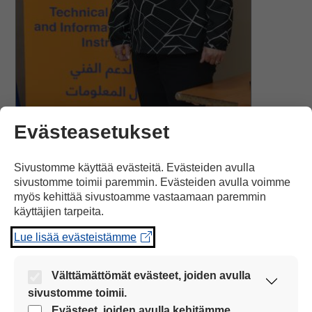
Evästeasetukset
Sivustomme käyttää evästeitä. Evästeiden avulla
Pirjo Koivula Euroopan Komission TAIEX-asiantuntijavierailulla.
sivustomme toimii paremmin. Evästeiden avulla voimme
myös kehittää sivustoamme vastaamaan paremmin
käyttäjien tarpeita.
Käyttäytymisen arviointi
Lue lisää evästeistämme
Käyttäytymisen arviointi perustuu kaikilla oppilailla
paikallisessa opetussuunnitelmassa asetettuihin
Välttämättömät evästeet, joiden avulla
tavoitteisiin. Toiminta-alueittain opiskelevan oppilaan
sivustomme toimii.
todistuksessa käyttäytyminen arvioidaan sanallisena.
Nämä evästeet ovat aina käytössä, jotta
Evästeet, joiden avulla kehitämme