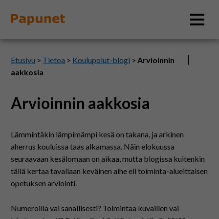
Hae
Etusivu
>
Tietoa
>
Koulupolut-blogi
>
Arvioinnin
aakkosia
Arvioinnin aakkosia
Tietoa
Materiaalit
Lämmintäkin lämpimämpi kesä on takana, ja arkinen
aherrus kouluissa taas alkamassa. Näin elokuussa
seuraavaan kesälomaan on aikaa, mutta blogissa kuitenkin
Kuvatyökalut
tällä kertaa tavallaan keväinen aihe eli toiminta-alueittaisen
opetuksen arviointi.
Saavutettavuus
Numeroilla vai sanallisesti? Toimintaa kuvaillen vai