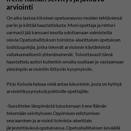
arviointi
On aika laskea kiireinen opetusneuvos muiden tehtäviensä
pariin ja kiittää haastattelusta. Moni opettaja ja rehtori
varmasti jää kanssani innolla odottamaan valmisteilla
olevia Opetushallituksen toiminta-alueittaisen opetuksen
todistuspohjia, jotka tekevät arvioinnin käytänteistä
valtakunnallisesti yhtenäisemmät. Toivottavasti tämä
haastattelu auttoi kuitenkin omalta osaltaan jo vastaamaan
yleisimpiin arviointiin liittyviin kysymyksiin.
Pirjo Koivula haluaa vielä antaa lukuvinkin, josta on hyötyä
arviointikysymyksiä pohtiville opettajille:
-Suosittelen lämpimästä tutustumaan Irene Rämän
tekemään selvitykseen Oppimisen edistymisen
seuraaminen ja arviointi toiminta-alueittain
järjestettävässä opetuksessa. Opetushallituksen keväällä