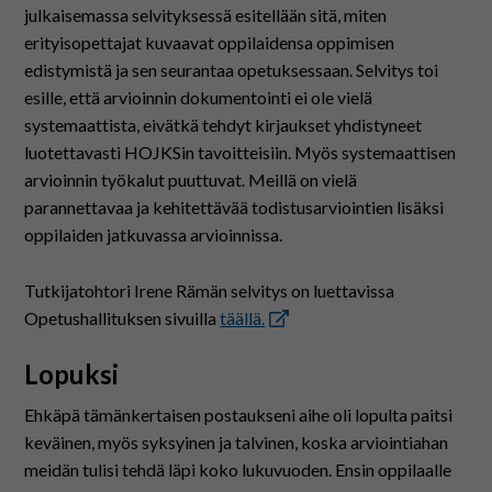
julkaisemassa selvityksessä esitellään sitä, miten
erityisopettajat kuvaavat oppilaidensa oppimisen
edistymistä ja sen seurantaa opetuksessaan. Selvitys toi
esille, että arvioinnin dokumentointi ei ole vielä
systemaattista, eivätkä tehdyt kirjaukset yhdistyneet
luotettavasti HOJKSin tavoitteisiin. Myös systemaattisen
arvioinnin työkalut puuttuvat. Meillä on vielä
parannettavaa ja kehitettävää todistusarviointien lisäksi
oppilaiden jatkuvassa arvioinnissa.
Tutkijatohtori Irene Rämän selvitys on luettavissa
Opetushallituksen sivuilla
täällä.
Lopuksi
Ehkäpä tämänkertaisen postaukseni aihe oli lopulta paitsi
keväinen, myös syksyinen ja talvinen, koska arviointiahan
meidän tulisi tehdä läpi koko lukuvuoden. Ensin oppilaalle