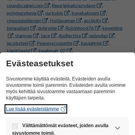
soundscalpel.com
,
theoriginalcrazydave
,
polymorpheva
,
yurkobb
,
konakaboom
,
cmusounddesign
,
Hotlavaman
,
acclivity
,
tompallant
,
dobroide
,
Robinhood76
,
keweldog
,
stamvas
,
Jace
,
Audiactiva
,
qubodup
,
jacobsteel
,
Peaveycroquette
,
baujahr66
,
klankbeeld
,
kwahmah_02
.
Evästeasetukset
PELI
Sivustomme käyttää evästeitä. Evästeiden avulla
Sivu päivitetty: 4.12.2023
sivustomme toimii paremmin. Evästeiden avulla voimme
myös kehittää sivustoamme vastaamaan paremmin
käyttäjien tarpeita.
Lue lisää evästeistämme
Anna palautetta tästä sivusta
Välttämättömät evästeet, joiden avulla
sivustomme toimii.