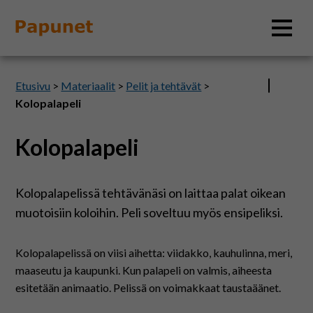
Hae
Etusivu
>
Materiaalit
>
Pelit ja tehtävät
>
Kolopalapeli
Kolopalapeli
Tietoa
Materiaalit
Kolopalapelissä tehtävänäsi on laittaa palat oikean
muotoisiin koloihin. Peli soveltuu myös ensipeliksi.
Kuvatyökalut
Kolopalapelissä on viisi aihetta: viidakko, kauhulinna, meri,
maaseutu ja kaupunki. Kun palapeli on valmis, aiheesta
Saavutettavuus
esitetään animaatio. Pelissä on voimakkaat taustaäänet.