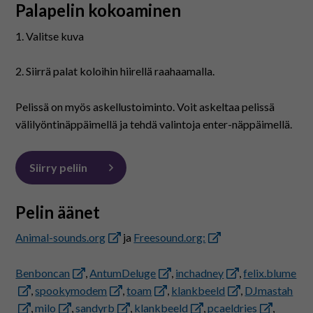
På svenska
Palapelin kokoaminen
1. Valitse kuva
In English
2. Siirrä palat koloihin hiirellä raahaamalla.
Pelissä on myös askellustoiminto. Voit askeltaa pelissä
välilyöntinäppäimellä ja tehdä valintoja enter-näppäimellä.
Siirry peliin
Pelin äänet
Animal-sounds.org
ja
Freesound.org:
Benboncan
,
AntumDeluge
,
inchadney
,
felix.blume
,
spookymodem
,
toam
,
klankbeeld
,
DJmastah
,
milo
,
sandyrb
,
klankbeeld
,
pcaeldries
,