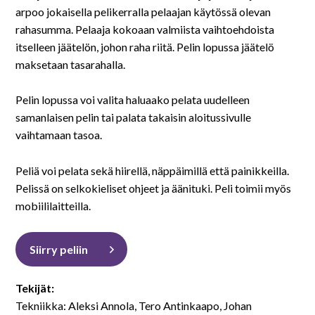
På svenska
arpoo jokaisella pelikerralla pelaajan käytössä olevan
rahasumma. Pelaaja kokoaan valmiista vaihtoehdoista
In English
itselleen jäätelön, johon raha riitä. Pelin lopussa jäätelö
maksetaan tasarahalla.
Pelin lopussa voi valita haluaako pelata uudelleen
samanlaisen pelin tai palata takaisin aloitussivulle
vaihtamaan tasoa.
Peliä voi pelata sekä hiirellä, näppäimillä että painikkeilla.
Pelissä on selkokieliset ohjeet ja äänituki. Peli toimii myös
mobiililaitteilla.
Siirry peliin
Tekijät:
Tekniikka: Aleksi Annola, Tero Antinkaapo, Johan