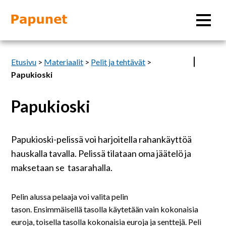
Hae
Etusivu
>
Materiaalit
>
Pelit ja tehtävät
>
Papukioski
Papukioski
Tietoa
Materiaalit
Papukioski-pelissä voi harjoitella rahankäyttöä
hauskalla tavalla. Pelissä tilataan oma jäätelö ja
Kuvatyökalut
maksetaan se tasarahalla.
Saavutettavuus
Pelin alussa pelaaja voi valita pelin
tason. Ensimmäisellä tasolla käytetään vain kokonaisia
euroja, toisella tasolla kokonaisia euroja ja senttejä. Peli