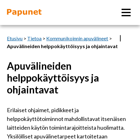
Hae
Etusivu
>
Tietoa
>
Kommunikoinnin apuvälineet
>
Apuvälineiden helppokäyttöisyys ja ohjaintavat
Apuvälineiden
Tietoa
helppokäyttöisyys ja
Materiaalit
ohjaintavat
Kuvatyökalut
Erilaiset ohjaimet, pidikkeet ja
helppokäyttötoiminnot mahdollistavat itsenäisen
Saavutettavuus
laitteiden käytön toimintarajoitteista huolimatta.
Yksilölliset apuvälinetarpeet kartoitetaan