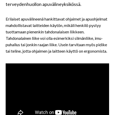
På svenska
terveydenhuollon apuvälineyksikössä.
In English
Erilaiset apuvälineenä hankittavat ohjaimet ja apuohjelmat
mahdollistavat laitteiden käytön, mikäli henkilö pystyy
tuottamaan pienenkin tahdonalaisen liikkeen.
Tahdonalainen liike voi olla esimerkiksi silmänliike, imu-
puhallus tai jonkin raajan liike. Usein tarvitaan myös pidike
tai teline, jotta ohjaimen ja laitteen käyttö on ergonomista.