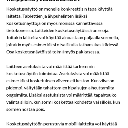
Kosketusnäyttö on monelle konkreettisin tapa käyttää
laitetta. Tablettien ja älypuhelinten lisäksi
kosketusnäyttöjä on myös monissa kannettavissa
tietokoneissa. Laitteiden kosketusnäytöissä on eroja.
Joitakin laitteita voi käyttää ainoastaan paljaalla sormella,
joitakin myös esimerkiksi otsatikulla tai hansikas kädessä.
Osa kosketusnäytöistä toimii myös pakkasessa.
Laitteen asetuksista voi määrittää tarkemmin
kosketusnäytön toimintaa. Asetuksista voi määrittää
esimerkiksi kosketuksen viiveen eli keston. Kun viive on
pidempi, vältytään tahattomien hipaisujen aiheuttamilta
ongelmilta. Lisäksi asetuksista voi määrittää, tapahtuuko
valinta silloin, kun sormi koskettaa kohdetta vai silloin, kun
sormen nostaa pois.
Kosketusnäyttöön perustuvia mobiililaitteita voi käyttää