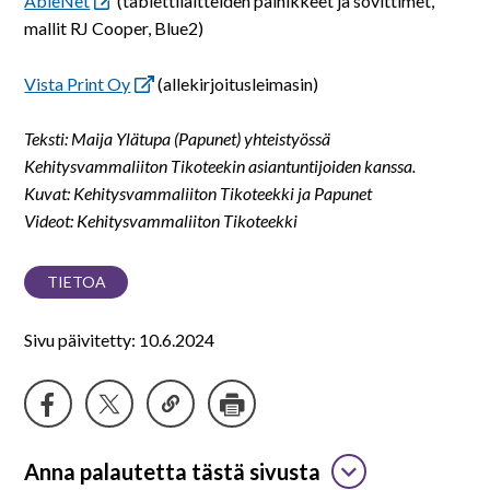
AbleNet
(tablettilaitteiden painikkeet ja sovittimet,
mallit RJ Cooper, Blue2)
Vista Print Oy
(allekirjoitusleimasin)
Teksti: Maija Ylätupa (Papunet) yhteistyössä
Kehitysvammaliiton Tikoteekin asiantuntijoiden kanssa.
Kuvat: Kehitysvammaliiton Tikoteekki
ja Papunet
Videot: Kehitysvammaliiton Tikoteekki
TIETOA
Sivu päivitetty: 10.6.2024
Anna palautetta tästä sivusta