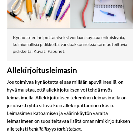
Kynäotteen helpottamiseksi voidaan käyttää erikoiskyniä,
kolmiomallisia pidikkeitä, varsipaksunnoksia tai muotoiltavia
pidikkeitä. Kuvat: Papunet.
Allekirjoitusleimasin
Jos toimivaa kynäotetta ei saa millään apuvälineellä, on
hyvä muistaa, että allekirjoituksen voi tehdä myös
leimasimella. Allekirjoituksen tekeminen leimasimella on
juridisesti yhtä sitova kuin allekirjoittaminen käsin.
Leimasimen katoamisen ja väärinkäytön varalta
leimasimeen on suositeltavaa lisätä oman nimikirjoituksen
alle teksti
henkilöllisyys tarkistetaan.