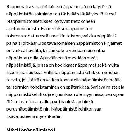
Riippumatta siitä, millainen näppäimistö on käytössä,
näppäimistön toiminnot on tärkeää säätää yksilöllisesti.
Näppäimistöasetukset löytyvät tietokoneen
aputoiminnoista. Esimerkiksi näppäimistön
toistonsuodatus estää merkin toiston, vaikka näppäintä
painaisi pitkään. Jos tavanomaisen näppäimistön kirjaimet
on vaikea havaita, kirjainkokoa voidaan suurentaa
näppäintarroilla. Apuvälineenä myydään myös
näppäimistöjä, joissa on kookkaat näppäimet sekä muita
lisäominaisuuksia. Erillistä näppäimistökehikkoa voidaan
tarvita, jos kättä on vaikea kannatella näppäimistön päällä
tai sormien kohdistaminen on epätarkkaa. Sarjavalmisteisia
näppäimistökehikkoja ei juurikaan ole myynnissä, sen sijaan
3D-tulostettuja malleja voi hankkia joihinkin
perusnäppäimistöihin. Näppäimistökehikon saa
lisävarusteena myös iPadiin.
Näyttönäppäimistöt