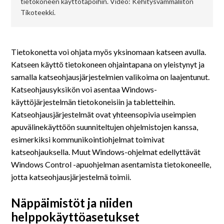
tietokoneen käyttötapoihin. Video: Kehitysvammaliiton
Tikoteekki.
Tietokonetta voi ohjata myös yksinomaan katseen avulla.
Katseen käyttö tietokoneen ohjaintapana on yleistynyt ja
samalla katseohjausjärjestelmien valikoima on laajentunut.
Katseohjausyksikön voi asentaa Windows-
käyttöjärjestelmän tietokoneisiin ja tabletteihin.
Katseohjausjärjestelmät ovat yhteensopivia useimpien
apuvälinekäyttöön suunniteltujen ohjelmistojen kanssa,
esimerkiksi kommunikointiohjelmat toimivat
katseohjauksella. Muut Windows-ohjelmat edellyttävät
Windows Control -apuohjelman asentamista tietokoneelle,
jotta katseohjausjärjestelmä toimii.
Näppäimistöt ja niiden
helppokäyttöasetukset