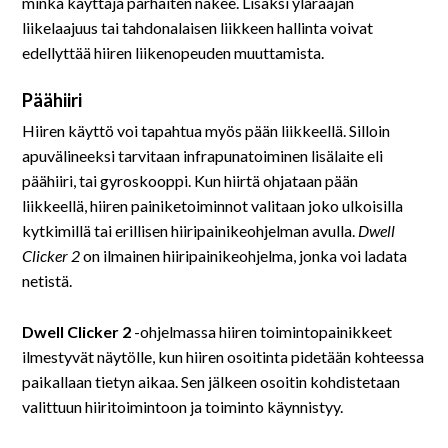
minkä käyttäjä parhaiten näkee. Lisäksi yläraajan
liikelaajuus tai tahdonalaisen liikkeen hallinta voivat
edellyttää hiiren liikenopeuden muuttamista.
Päähiiri
Hiiren käyttö voi tapahtua myös pään liikkeellä. Silloin
apuvälineeksi tarvitaan infrapunatoiminen lisälaite eli
päähiiri, tai gyroskooppi. Kun hiirtä ohjataan pään
liikkeellä, hiiren painiketoiminnot valitaan joko ulkoisilla
kytkimillä tai erillisen hiiripainikeohjelman avulla.
Dwell
Clicker 2
on ilmainen hiiripainikeohjelma, jonka voi ladata
netistä.
Dwell Clicker 2
-ohjelmassa hiiren toimintopainikkeet
ilmestyvät näytölle, kun hiiren osoitinta pidetään kohteessa
paikallaan tietyn aikaa. Sen jälkeen osoitin kohdistetaan
valittuun hiiritoimintoon ja toiminto käynnistyy.