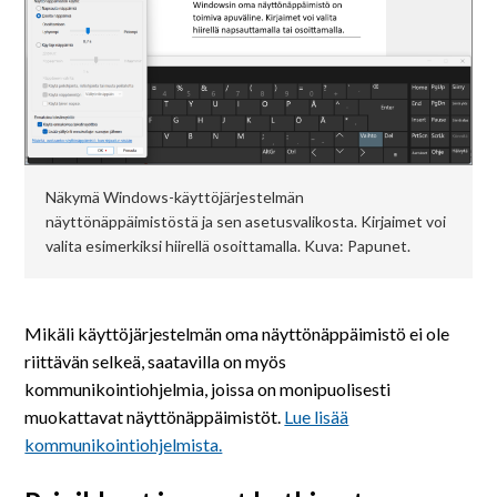
Näkymä Windows-käyttöjärjestelmän
näyttönäppäimistöstä ja sen asetusvalikosta. Kirjaimet voi
valita esimerkiksi hiirellä osoittamalla. Kuva: Papunet.
Mikäli käyttöjärjestelmän oma näyttönäppäimistö ei ole
riittävän selkeä, saatavilla on myös
kommunikointiohjelmia, joissa on monipuolisesti
muokattavat näyttönäppäimistöt.
Lue lisää
kommunikointiohjelmista.