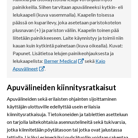
painikkeilla. Siihen tarvitaan apuvälineeksi kytkin- eli
lelukaapeli (kuva vasemmalla). Kaapelin toisessa
päässä on kuparilevy, joka asetetaan paristokotelon
plusnavan (+) ja pariston väliin. Kaapelin toinen pää
liitetään painikkeeseen. Laite käynnistyy ja toimii niin
kauan kuin kytkintä painetaan (kuva oikealla). Kuvat:
Papunet. Lisätietoa lelujen painikeohjauksesta ja
lelukaapelista:
Berner Medical
sekä
Kajo
Apuvälineet
.
Apuvälineiden kiinnitysratkaisut
Apuvälineiden sekä erilaisten ohjainten sijoittaminen
käyttäjän ulottuville edellyttää usein erilaisia
kiinnitysratkaisuja. Tietokoneiden ja tablettien asetteluun
on tarjolla laitekohtaisia asennustelineitä sekä tukivarsia,
jotka kiinnitetään pöytätasoon tai jotka ovat jalustassa
lattialla. Lisäksi esimerkiksi pyörätuoliin voidaan rakentaa