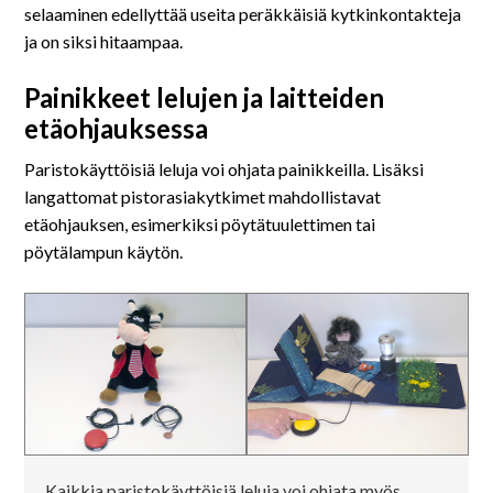
selaaminen edellyttää useita peräkkäisiä kytkinkontakteja
ja on siksi hitaampaa.
Painikkeet lelujen ja laitteiden
etäohjauksessa
Paristokäyttöisiä leluja voi ohjata painikkeilla. Lisäksi
langattomat pistorasiakytkimet mahdollistavat
etäohjauksen, esimerkiksi pöytätuulettimen tai
pöytälampun käytön.
Kaikkia paristokäyttöisiä leluja voi ohjata myös