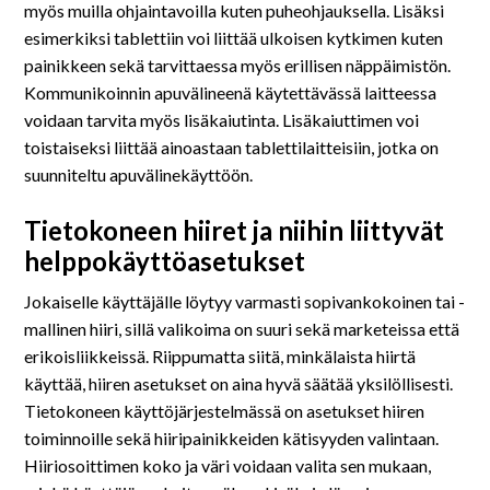
myös muilla ohjaintavoilla kuten puheohjauksella. Lisäksi
esimerkiksi tablettiin voi liittää ulkoisen kytkimen kuten
painikkeen sekä tarvittaessa myös erillisen näppäimistön.
Kommunikoinnin apuvälineenä käytettävässä laitteessa
voidaan tarvita myös lisäkaiutinta. Lisäkaiuttimen voi
toistaiseksi liittää ainoastaan tablettilaitteisiin, jotka on
suunniteltu apuvälinekäyttöön.
Tietokoneen hiiret ja niihin liittyvät
helppokäyttöasetukset
Jokaiselle käyttäjälle löytyy varmasti sopivankokoinen tai -
mallinen hiiri, sillä valikoima on suuri sekä marketeissa että
erikoisliikkeissä. Riippumatta siitä, minkälaista hiirtä
käyttää, hiiren asetukset on aina hyvä säätää yksilöllisesti.
Tietokoneen käyttöjärjestelmässä on asetukset hiiren
toiminnoille sekä hiiripainikkeiden kätisyyden valintaan.
Hiiriosoittimen koko ja väri voidaan valita sen mukaan,