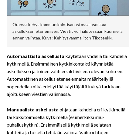
Oranssi kehys kommunikointisanastossa osoittaa
askelluksen etenemisen. Viestit voi halutessaan kuunnella
ennen valintaa. Kuva: Kehitysvammaliiton Tikoteekki.
Automaattista askellusta
käytetään yhdellä tai kahdella
kytkimellä. Ensimmäinen kytkinkontakti käynnistää
askelluksen ja toinen valitsee aktiivisena olevan kohteen.
Automaattinen askellus etenee ennalta määritellyllä
nopeudella, mikä edellyttää käyttäjältä kykyä tarkkaan
ajoitukseen viestien valinnassa.
Manuaalista askellusta
ohjataan kahdella eri kytkimellä
tai kaksitoimisella kytkimellä (esimerkiksi imu-
puhalluskytkin). Ensimmäisellä kytkimellä selataan
kohteita ja toisella tehdään valinta. Vaihtoehtojen