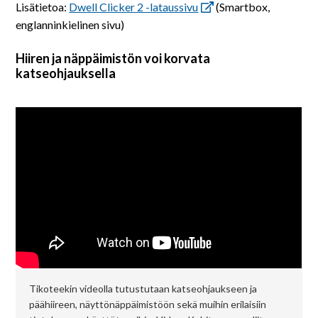
Lisätietoa:
Dwell Clicker 2 -lataussivu
(Smartbox,
englanninkielinen sivu)
Hiiren ja näppäimistön voi korvata
katseohjauksella
Tikoteekin videolla tutustutaan katseohjaukseen ja
päähiireen, näyttönäppäimistöön sekä muihin erilaisiin