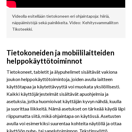
Videolla esitellään tietokoneen eri ohjaintapoja: hiiriä,
näppäimistöjä sekä painikkeita. Video: Kehitysvammaliiton
Tikoteekki.
Tietokoneiden ja mobiililaitteiden
helppokäyttötoiminnot
Tietokoneet, tabletit ja älypuhelimet sisältävät vakiona
joukon helppokäyttötoimintoja, joiden avulla laitteen
käyttötapaa ja käytettävyyttä voi muokata yksilöllisesti.
Kaikki käyttöjärjestelmät sisältävät apuohjelmia ja
asetuksia, jotka huomioivat käyttäjän kyvyn nähdä, kuulla
ja suorittaa liikkeitä. Nämä asetukset on tärkeää käydä läpi
riippumatta siitä, mikä ohjaintapa on käytössä. Asetusten
avulla voi esimerkiksi suurentaa kohteita näytöllä ja ottaa
käyttöön puhe- tai sanelutoiminnon. Tekstinsyöttö