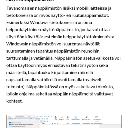
Tavanomaisen näppäimistön lisäksi mobiililaitteissa ja
tietokoneissa on myös näyttö- eli ruutunäppäimistöt.
Esimerkiksi Windows-tietokoneissa on oma
helppokäyttöinen näyttönäppäimistö, jonka voi ottaa
käyttöön käyttöjärjestelmän helppokäyttötoiminnoista.
Windowsin näppäimistön voi suurentaa näytöllä;
suurentaminen tapahtuu näppäimistön reunoihin
tarttumalla ja vetämällä. Näppäimistön asetusvalikosta voi
ottaa käyttöön myös ennustavan tekstinsyötön sekä
määritellä, tapahtuuko kirjoittaminen hiirellä
napsauttamalla vai hiirellä osoittamalla (ns. dwell-
toiminto). Näppäimistössä on myös askeltava toiminto,
jolloin ohjelma askeltaa näppäin näppäimeltä valittavat
kohteet.