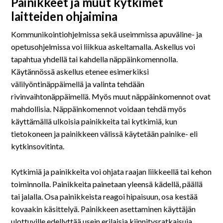
Painikkeet ja muut kytkimet
laitteiden ohjaimina
Kommunikointiohjelmissa sekä useimmissa apuväline- ja
opetusohjelmissa voi liikkua askeltamalla. Askellus voi
tapahtua yhdellä tai kahdella näppäinkomennolla.
Käytännössä askellus etenee esimerkiksi
välilyöntinäppäimellä ja valinta tehdään
rivinvaihtonäppäimellä. Myös muut näppäinkomennot ovat
mahdollisia. Näppäinkomennot voidaan tehdä myös
käyttämällä ulkoisia painikkeita tai kytkimiä, kun
tietokoneen ja painikkeen välissä käytetään painike- eli
kytkinsovitinta.
Kytkimiä ja painikkeita voi ohjata raajan liikkeellä tai kehon
toiminnolla. Painikkeita painetaan yleensä kädellä, päällä
tai jalalla. Osa painikkeista reagoi hipaisuun, osa kestää
kovaakin käsittelyä. Painikkeen asettaminen käyttäjän
ulottuville edellyttää usein erilaisia kiinnitysratkaisuja