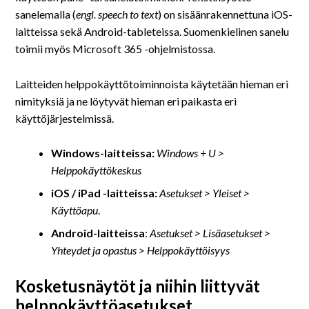
sanelemalla (
engl. speech to text
) on sisäänrakennettuna iOS-
laitteissa sekä Android-tableteissa. Suomenkielinen sanelu
toimii myös Microsoft 365 -ohjelmistossa.
Laitteiden helppokäyttötoiminnoista käytetään hieman eri
nimityksiä ja ne löytyvät hieman eri paikasta eri
käyttöjärjestelmissä.
Windows-laitteissa:
Windows + U >
Helppokäyttökeskus
iOS / iPad -laitteissa:
Asetukset > Yleiset >
Käyttöapu
.
Android-laitteissa
:
Asetukset > Lisäasetukset >
Yhteydet ja opastus > Helppokäyttöisyys
Kosketusnäytöt ja niihin liittyvät
helppokäyttöasetukset