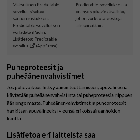
Maksullinen Predictable-
Predictable-sovelluksessa
sovellus sisältää
on myös pikaviestivalikko,
sanaennustuksen.
johon voi koota viestejä
Predictable-sovelluksen
aihepiireittäin.
voi ladata iPadiin.
Lisätietoa:
Predictable-
sovellus
(AppStore)
Puheproteesit ja
puheäänenvahvistimet
Jos puhevaikeus liittyy äänen tuottamiseen, apuvälineenä
käytetään puheäänenvahvistinta tai puheproteesia riippuen
ääniongelmasta. Puheäänenvahvistimet ja puheproteesit
hankitaan apuvälineeksi yleensä erikoissairaanhoidon
kautta.
Lisätietoa eri laitteista saa