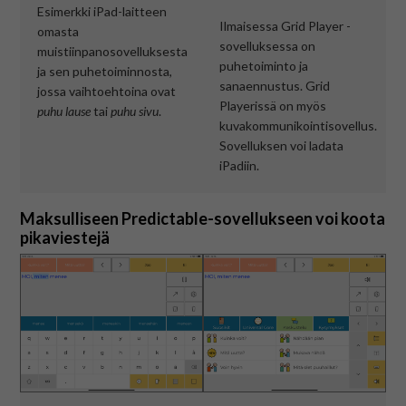
Esimerkki iPad-laitteen
Ilmaisessa Grid Player -
omasta
sovelluksessa on
muistiinpanosovelluksesta
puhetoiminto ja
ja sen puhetoiminnosta,
sanaennustus. Grid
jossa vaihtoehtoina ovat
Playerissä on myös
puhu lause
tai
puhu sivu
.
kuvakommunikointisovellus.
Sovelluksen voi ladata
iPadiin.
Maksulliseen Predictable-sovellukseen voi koota
pikaviestejä