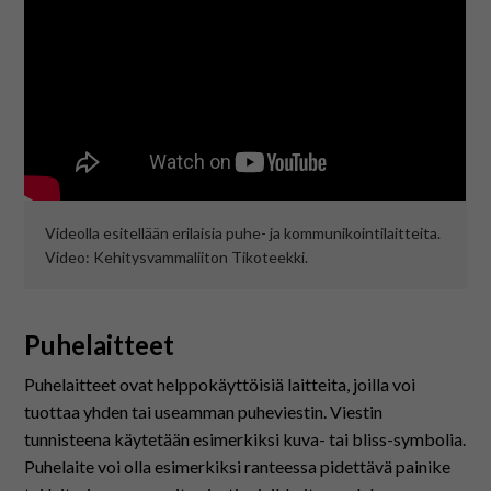
På svenska
In English
Videolla esitellään erilaisia puhe- ja kommunikointilaitteita.
Video: Kehitysvammaliiton Tikoteekki.
Puhelaitteet
Puhelaitteet ovat helppokäyttöisiä laitteita, joilla voi
tuottaa yhden tai useamman puheviestin. Viestin
tunnisteena käytetään esimerkiksi kuva- tai bliss-symbolia.
Puhelaite voi olla esimerkiksi ranteessa pidettävä painike