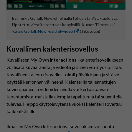
Esimerkit GoTalk Now-ohjelmalla tehdyistä VSD-tauluista.
Upotetut viestit erottuvat kehyksillä. Kuvat: Tikoteekki.
Katso GoTalk Now -esittelyvideo
(Tikotuubi)
Kuvallinen kalenterisovellus
Kuvalliseen
My Own Interactions
-kalenterisovellukseen
voi lisätä kuvaa, ääntä ja videota ja siihen voi myös piirtää.
Kuvallinen kalenterisovellus toimii päiväkirjana ja sitä voi
käyttää kerronnan välineenä. Kalenteriin tallennettujen
kuvien, äänien ja videoiden avulla voi kertoa päivän
tapahtumista, muistella aiempia tapahtumia tai suunnitella
tulevaa. Helppokäyttöisyytensä vuoksi kalenteri soveltuu
kaikenikäisille.
Ilmaisen My Own Interactions -sovelluksen voi ladata