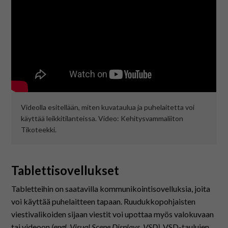
Videolla esitellään, miten kuvataulua ja puhelaitetta voi
käyttää leikkitilanteissa. Video: Kehitysvammaliiton
Tikoteekki.
Tablettisovellukset
Tabletteihin on saatavilla kommunikointisovelluksia, joita
voi käyttää puhelaitteen tapaan. Ruudukkopohjaisten
viestivalikoiden sijaan viestit voi upottaa myös valokuvaan
tai videoon
(engl. Visual Scene Displays, VSD)
. VSD-taulujen