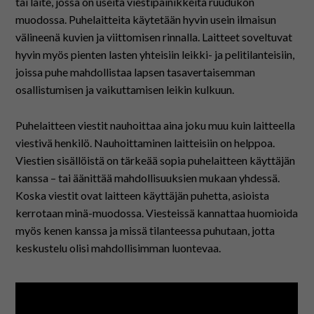
tai laite, jossa on useita viestipainikkeita ruudukon
muodossa. Puhelaitteita käytetään hyvin usein ilmaisun
välineenä kuvien ja viittomisen rinnalla. Laitteet soveltuvat
hyvin myös pienten lasten yhteisiin leikki- ja pelitilanteisiin,
joissa puhe mahdollistaa lapsen tasavertaisemman
osallistumisen ja vaikuttamisen leikin kulkuun.
Puhelaitteen viestit nauhoittaa aina joku muu kuin laitteella
viestivä henkilö. Nauhoittaminen laitteisiin on helppoa.
Viestien sisällöistä on tärkeää sopia puhelaitteen käyttäjän
kanssa – tai äänittää mahdollisuuksien mukaan yhdessä.
Koska viestit ovat laitteen käyttäjän puhetta, asioista
kerrotaan minä-muodossa. Viesteissä kannattaa huomioida
myös kenen kanssa ja missä tilanteessa puhutaan, jotta
keskustelu olisi mahdollisimman luontevaa.