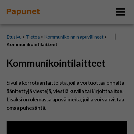
Hae
Etusivu
>
Tietoa
>
Kommunikoinnin apuvälineet
>
Kommunikointilaitteet
Kommunikointilaitteet
Tietoa
Materiaalit
Sivulla kerrotaan laitteista, joilla voi tuottaa ennalta
äänitettyjä viestejä, viestiä kuvilla tai kirjoittaa itse.
Kuvatyökalut
Lisäksi on olemassa apuvälineitä, joilla voi vahvistaa
omaa puheääntä.
Saavutettavuus