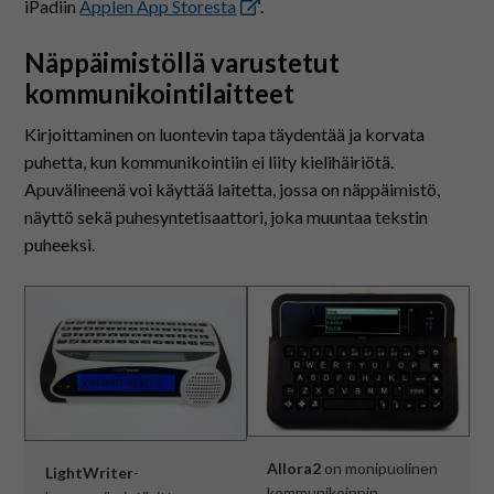
iPadiin
Applen App Storesta
.
Näppäimistöllä varustetut
kommunikointilaitteet
Kirjoittaminen on luontevin tapa täydentää ja korvata
puhetta, kun kommunikointiin ei liity kielihäiriötä.
Apuvälineenä voi käyttää laitetta, jossa on näppäimistö,
näyttö sekä puhesyntetisaattori, joka muuntaa tekstin
puheeksi.
Allora2
on monipuolinen
LightWriter
-
kommunikoinnin