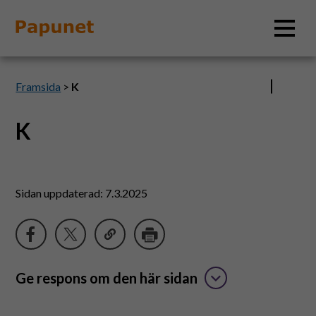
Sök
Framsida
>
K
K
Information
Material
Sidan uppdaterad: 7.3.2025
Bildverktyg
Tillgänglighet
Ge respons om den här sidan