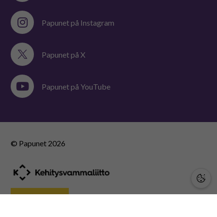
Papunet på Instagram
Papunet på X
Papunet på YouTube
© Papunet
2026
STÖD OSS