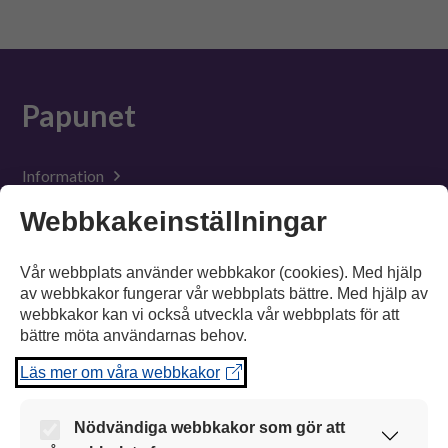
Suomeksi
In English
Papunet
Information
Webbkakeinställningar
Material
Verktyg
Vår webbplats använder webbkakor (cookies). Med hjälp
av webbkakor fungerar vår webbplats bättre. Med hjälp av
Tillgänglighet
webbkakor kan vi också utveckla vår webbplats för att
bättre möta användarnas behov.
Suomeksi
Läs mer om våra webbkakor
In English
Nödvändiga webbkakor som gör att